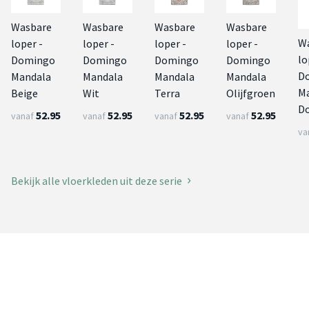
Wasbare
Wasbare
Wasbare
Wasbare
W
loper -
loper -
loper -
loper -
lo
Domingo
Domingo
Domingo
Domingo
D
Mandala
Mandala
Mandala
Mandala
M
Beige
Wit
Terra
Olijfgroen
D
52.95
52.95
52.95
52.95
vanaf
vanaf
vanaf
vanaf
va
Bekijk alle vloerkleden uit deze serie