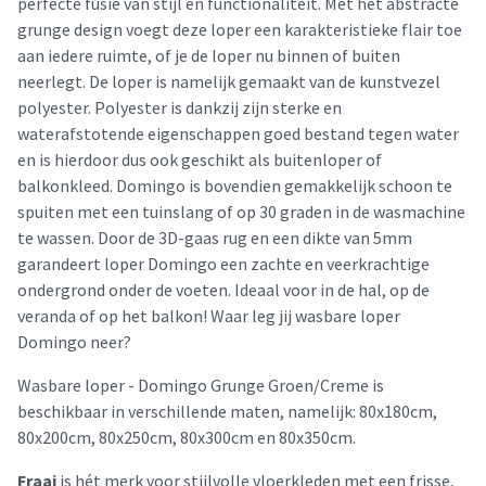
perfecte fusie van stijl en functionaliteit. Met het abstracte
grunge design voegt deze loper een karakteristieke flair toe
aan iedere ruimte, of je de loper nu binnen of buiten
neerlegt. De loper is namelijk gemaakt van de kunstvezel
polyester. Polyester is dankzij zijn sterke en
waterafstotende eigenschappen goed bestand tegen water
en is hierdoor dus ook geschikt als buitenloper of
balkonkleed. Domingo is bovendien gemakkelijk schoon te
spuiten met een tuinslang of op 30 graden in de wasmachine
te wassen. Door de 3D-gaas rug en een dikte van 5mm
garandeert loper Domingo een zachte en veerkrachtige
ondergrond onder de voeten. Ideaal voor in de hal, op de
veranda of op het balkon! Waar leg jij wasbare loper
Domingo neer?
Wasbare loper - Domingo Grunge Groen/Creme is
beschikbaar in verschillende maten, namelijk: 80x180cm,
80x200cm, 80x250cm, 80x300cm en 80x350cm.
Fraai
is hét merk voor stijlvolle vloerkleden met een frisse,