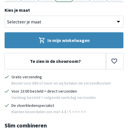
n
Donkergroen
Taupe
Crème
Groen
Terracotta
Wit
Donkergr
B
Kies je maat
In mijn winkelwagen
Te zien in de showroom?
Gratis verzending
Bestel voor €89 of meer en wij betalen de verzendkosten!
Voor 23:00 besteld = direct verzonden
Vandaag besteld = volgende werkdag verzonden
De vloerkledenspecialist
Klanten beoordelen ons met 4.4 / 5 ⭐⭐⭐⭐⭐
Slim combineren