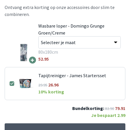
Ontvang extra korting op onze accessoires door slim te
combineren.
Wasbare loper - Domingo Grunge
Groen/Creme
80x180cm
+
52.95
Tapijtreiniger - James Startersset
26.96
29.95
10
% korting
Bundelkorting:
79.91
82.90
Je bespaart
2.99