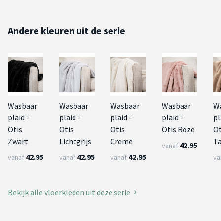
Andere kleuren uit de serie
Wasbaar
Wasbaar
Wasbaar
Wasbaar
W
plaid -
plaid -
plaid -
plaid -
pl
Otis
Otis
Otis
Otis Roze
Ot
Zwart
Lichtgrijs
Creme
T
42.95
vanaf
42.95
42.95
42.95
vanaf
vanaf
vanaf
va
Bekijk alle vloerkleden uit deze serie