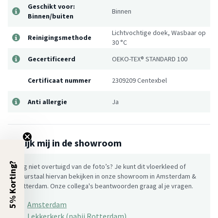
Geschikt voor:
Binnen
Binnen/buiten
Lichtvochtige doek, Wasbaar op
Reinigingsmethode
30 °C
Gecertificeerd
OEKO-TEX® STANDARD 100
Certificaat nummer
2309209 Centexbel
Anti allergie
Ja
Bekijk mij in de showroom
5% Korting?
Nog niet overtuigd van de foto’s? Je kunt dit vloerkleed of
kleurstaal hiervan bekijken in onze showroom in Amsterdam &
Rotterdam. Onze collega's beantwoorden graag al je vragen.
Amsterdam
Lekkerkerk (nabij Rotterdam)