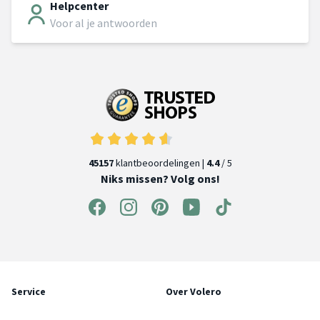
Helpcenter
Voor al je antwoorden
45157
klantbeoordelingen |
4.4
/ 5
Niks missen? Volg ons!
Service
Over Volero