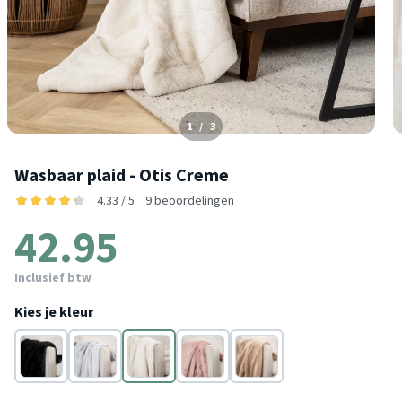
1
/
3
Wasbaar plaid - Otis Creme
4.33 / 5
9 beoordelingen
42.95
Inclusief btw
Kies je kleur
Zwart
Lichtgrijs
Crème
Roze
Taupe