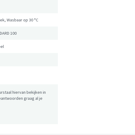
oek, Wasbaar op 30 °C
DARD 100
el
urstaal hiervan bekijken in
antwoorden graag al je