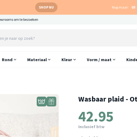
SHOP NU
Nog maar:
03
owrooms om te bezoeken
Rond
Materiaal
Kleur
Vorm / maat
Kind
Wasbaar plaid - O
42.95
Inclusief btw