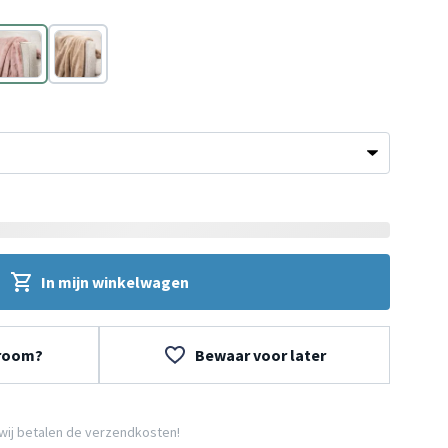
Roze
Taupe
In mijn winkelwagen
wroom?
Bewaar voor later
wij betalen de verzendkosten!