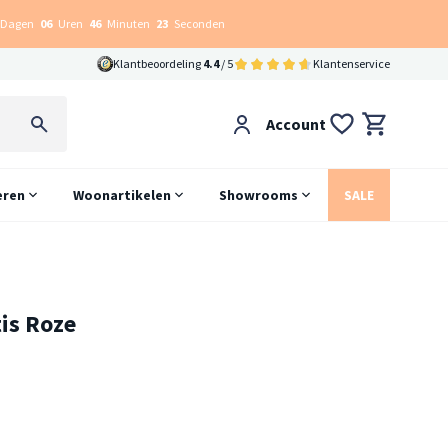
Dagen
06
Uren
46
Minuten
22
Seconden
Klantbeoordeling
4.4
/ 5
Klantenservice
Account
eren
Woonartikelen
Showrooms
SALE
tis Roze