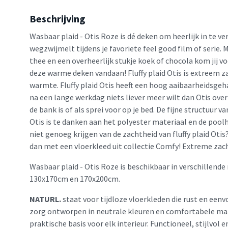
Beschrijving
Wasbaar plaid - Otis Roze is dé deken om heerlijk in te verd
wegzwijmelt tijdens je favoriete feel good film of serie.
thee en een overheerlijk stukje koek of chocola kom jij v
deze warme deken vandaan! Fluffy plaid Otis is extreem z
warmte. Fluffy plaid Otis heeft een hoog aaibaarheidsgehal
na een lange werkdag niets liever meer wilt dan Otis over 
de bank is of als sprei voor op je bed. De fijne structuur v
Otis is te danken aan het polyester materiaal en de pool
niet genoeg krijgen van de zachtheid van fluffy plaid Otis
dan met een vloerkleed uit collectie Comfy! Extreme zach
Wasbaar plaid - Otis Roze is beschikbaar in verschillende
130x170cm en 170x200cm.
NATURL.
staat voor tijdloze vloerkleden die rust en eenv
zorg ontworpen in neutrale kleuren en comfortabele mat
praktische basis voor elk interieur. Functioneel, stijlvol 