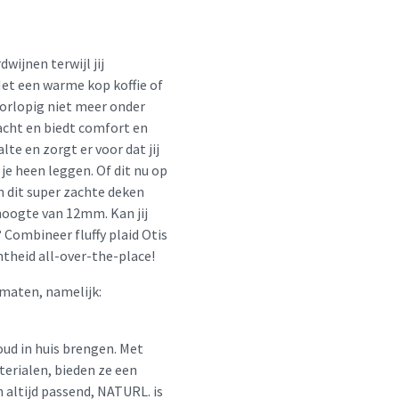
wijnen terwijl jij
 Met een warme kop koffie of
oorlopig niet meer onder
acht en biedt comfort en
te en zorgt er voor dat jij
je heen leggen. Of dit nu op
an dit super zachte deken
hoogte van 12mm. Kan jij
? Combineer fluffy plaid Otis
theid all-over-the-place!
 maten, namelijk:
oud in huis brengen. Met
erialen, bieden ze een
en altijd passend, NATURL. is