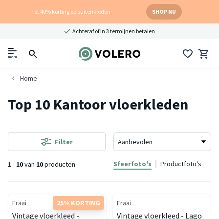
Tot 40% korting op buitenkleden
SHOP NU
Achteraf of in 3 termijnen betalen
menu
Home
Top 10 Kantoor vloerkleden
Filter
Sfeerfoto's
Productfoto's
1
-
10
van
10
producten
Fraai
25% KORTING
Fraai
Vintage vloerkleed -
Vintage vloerkleed - Lago