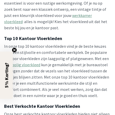
essentieel is voor een rustige werkomgeving. Of je nu op
zoek bent naar een klassiek ontwerp, een vintage tintje of
juist een kleurrijk vloerkleed voor jouw
werkkamer
vloerkleed
: alles is mogelijk! Kies het vloerkleed uit dat het
beste bij jou en je kantoor past.
Top 10 Kantoor Vloerkleden
In onze top 10 kantoor vloerkleden vind je de beste keuzes
voor een stijlvolle en comfortabele werkplek. De populaire
kantoor vloerkleden zijn laagpolig of platgeweven. Met een
laagpolig vloerkleed
kun je gemakkelijk met je bureaustoel
5% Korting?
bewegen zonder dat de vezels van het vloerkleed tussen de
wieltjes blijven zitten. Met onze top 10 kantoor vloerkleden
creëer je een multifunctionele werkruimte die stijl en
comfort combineert. Als je veel moet werken, zorg dan dat
je dit doet in een ruimte waar je je goed en thuis voelt.
Best Verkochte Kantoor Vloerkleden
Onze best verkochte kantoor vloerkleden bieden niet alleen