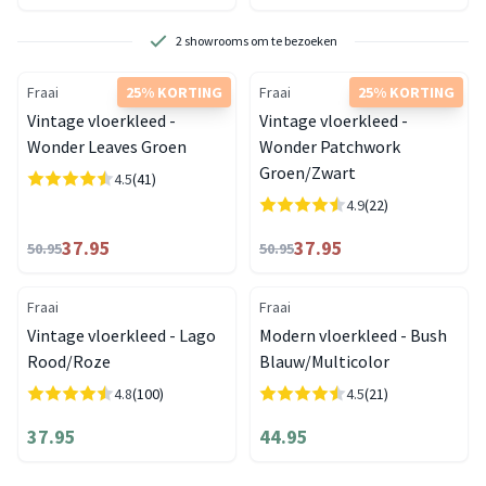
2 showrooms om te bezoeken
Fraai
25% KORTING
Fraai
25% KORTING
Vintage vloerkleed -
Vintage vloerkleed -
Wonder Leaves Groen
Wonder Patchwork
Groen/Zwart
4.5
(41)
4.9
(22)
37.95
37.95
50.95
50.95
Fraai
Fraai
Vintage vloerkleed - Lago
Modern vloerkleed - Bush
Rood/Roze
Blauw/Multicolor
4.8
(100)
4.5
(21)
37.95
44.95