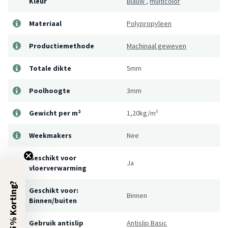
Kleur
Blauw
,
multicolor
Materiaal
Polypropyleen
Productiemethode
Machinaal geweven
Totale dikte
5mm
Poolhoogte
3mm
Gewicht per m²
1,20kg/m²
Weekmakers
Nee
Geschikt voor
Ja
vloerverwarming
5% Korting?
Geschikt voor:
Binnen
Binnen/buiten
Gebruik antislip
Antislip Basic