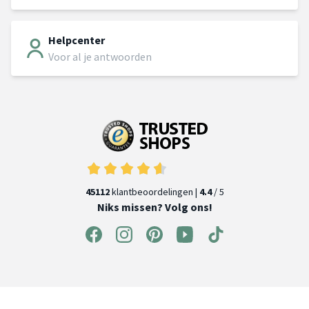
Helpcenter
Voor al je antwoorden
45112
klantbeoordelingen |
4.4
/ 5
Niks missen? Volg ons!