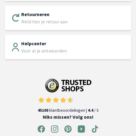
Retourneren
Meld hier je retour aan
Helpcenter
Voor al je antwoorden
45108
klantbeoordelingen |
4.4
/ 5
Niks missen? Volg ons!