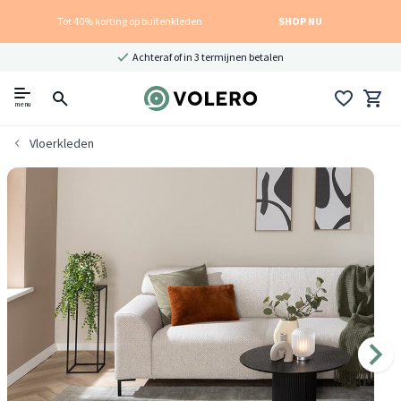
Tot 40% korting op buitenkleden
SHOP NU
Achteraf of in 3 termijnen betalen
menu
Vloerkleden