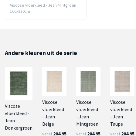
Viscose vloerkleed - Jean Mintgroen
160x230cm
Andere kleuren uit de serie
Viscose
Viscose
Viscose
Viscose
vloerkleed
vloerkleed
vloerkleed
vloerkleed -
- Jean
- Jean
- Jean
Jean
Beige
Mintgroen
Taupe
Donkergroen
204.95
204.95
204.95
vanaf
vanaf
vanaf