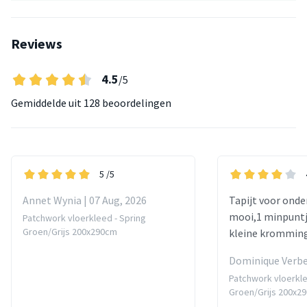
Reviews
4.5
/5
Gemiddelde uit
128 beoordelingen
5
/5
Annet Wynia | 07 Aug, 2026
Tapijt voor onder
mooi,1 minpuntj
Patchwork vloerkleed - Spring
Groen/Grijs 200x290cm
kleine kromming
Dominique Verbek
Patchwork vloerkle
Groen/Grijs 200x2