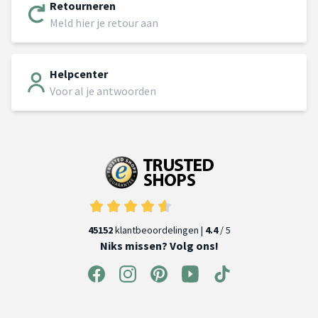
Retourneren
Meld hier je retour aan
Helpcenter
Voor al je antwoorden
45152
klantbeoordelingen |
4.4
/ 5
Niks missen? Volg ons!