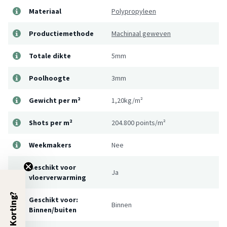
Materiaal
Polypropyleen
Productiemethode
Machinaal geweven
Totale dikte
5mm
Poolhoogte
3mm
Gewicht per m²
1,20kg/m²
Shots per m²
204.800 points/m²
Weekmakers
Nee
Geschikt voor
Ja
vloerverwarming
5% Korting?
Geschikt voor:
Binnen
Binnen/buiten