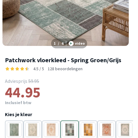
1
/
6
video
Patchwork vloerkleed - Spring Groen/Grijs
4.5 / 5
128 beoordelingen
Adviesprijs
59.95
44.95
Inclusief btw
Kies je kleur