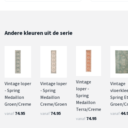
Andere kleuren uit de serie
Vintage
Vintage loper
Vintage loper
Vintage
loper -
- Spring
- Spring
vloerklee
Spring
Medaillon
Medaillon
Spring E
Medaillon
Groen/Creme
Creme/Groen
Groen/C
Terra/Creme
74.95
74.95
44.
vanaf
vanaf
vanaf
74.95
vanaf