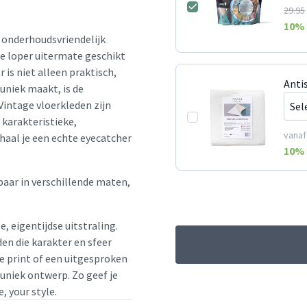
29.95
10
% 
r onderhoudsvriendelijk
ge loper uitermate geschikt
 is niet alleen praktisch,
Anti
uniek maakt, is de
Vintage vloerkleden zijn
 karakteristieke,
vanaf
haal je een echte eyecatcher
10
% 
baar in verschillende maten,
e, eigentijdse uitstraling.
en die karakter en sfeer
le print of een uitgesproken
 uniek ontwerp. Zo geef je
, your style.