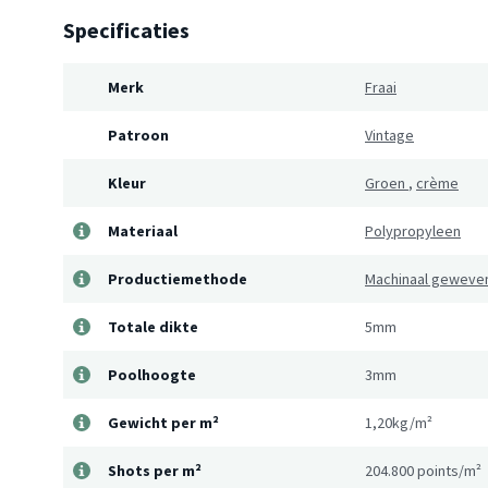
Specificaties
Merk
Fraai
Patroon
Vintage
Kleur
Groen
,
crème
Materiaal
Polypropyleen
Productiemethode
Machinaal geweve
Totale dikte
5mm
Poolhoogte
3mm
Gewicht per m²
1,20kg/m²
Shots per m²
204.800 points/m²