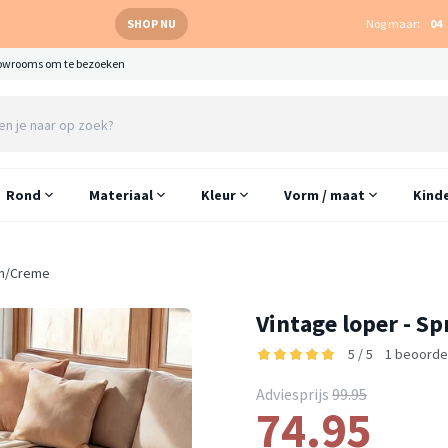
SHOP NU
Nog maar:
04
owrooms om te bezoeken
Rond
Materiaal
Kleur
Vorm / maat
Kind
en/Creme
Vintage loper - S
5 / 5
1 beoorde
Adviesprijs
99.95
74.95