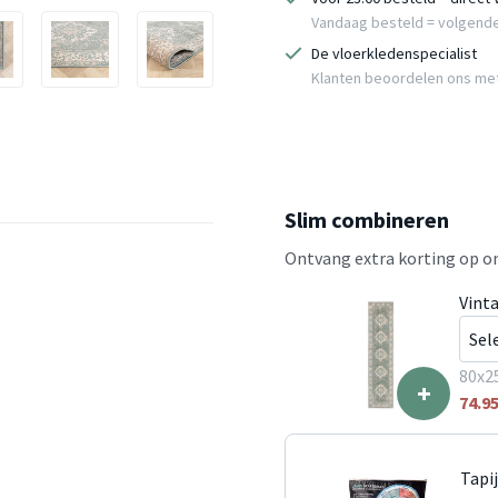
Vandaag besteld = volgend
De vloerkledenspecialist
Klanten beoordelen ons me
Slim combineren
Ontvang extra korting op on
Vint
80x2
+
74.9
Tapi