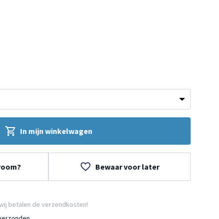
In mijn winkelwagen
wroom?
Bewaar voor later
wij betalen de verzendkosten!
 verzonden