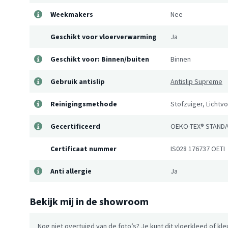
Weekmakers
Nee
Geschikt voor vloerverwarming
Ja
Geschikt voor: Binnen/buiten
Binnen
Gebruik antislip
Antislip Supreme
Reinigingsmethode
Stofzuiger, Lichtvo
Gecertificeerd
OEKO-TEX® STANDA
Certificaat nummer
IS028 176737 OETI
Anti allergie
Ja
Bekijk mij in de showroom
Nog niet overtuigd van de foto’s? Je kunt dit vloerkleed of kle