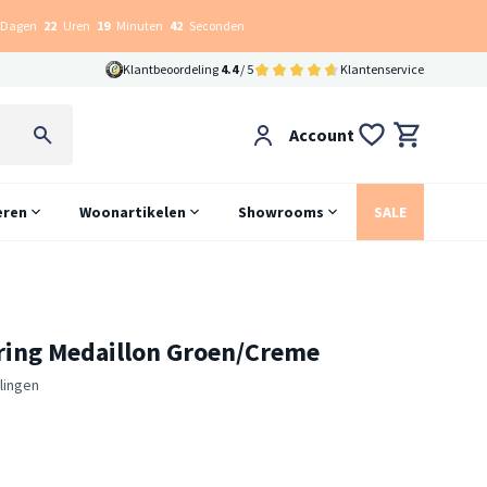
Dagen
22
Uren
19
Minuten
41
Seconden
Klantbeoordeling
4.4
/ 5
Klantenservice
Account
eren
Woonartikelen
Showrooms
SALE
pring Medaillon Groen/Creme
lingen