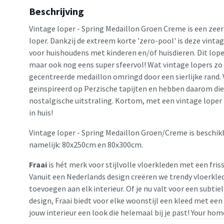
Beschrijving
Vintage loper - Spring Medaillon Groen Creme is een zee
loper. Dankzij de extreem korte 'zero-pool' is deze vinta
voor huishoudens met kinderen en/of huisdieren. Dit loper
maar ook nog eens super sfeervol! Wat vintage lopers zo 
gecentreerde medaillon omringd door een sierlijke rand. 
geïnspireerd op Perzische tapijten en hebben daarom die
nostalgische uitstraling. Kortom, met een vintage loper 
in huis!
Vintage loper - Spring Medaillon Groen/Creme is beschik
namelijk: 80x250cm en 80x300cm.
Fraai
is hét merk voor stijlvolle vloerkleden met een friss
Vanuit een Nederlands design creëren we trendy vloerkled
toevoegen aan elk interieur. Of je nu valt voor een subtie
design, Fraai biedt voor elke woonstijl een kleed met een
jouw interieur een look die helemaal bij je past! Your home