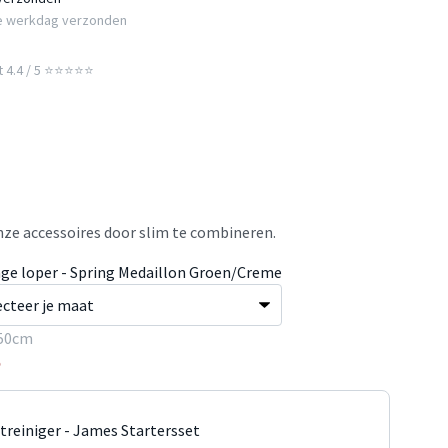
e werkdag verzonden
t 4.4 / 5 ⭐⭐⭐⭐⭐
ze accessoires door slim te combineren.
age loper - Spring Medaillon Groen/Creme
50cm
5
jtreiniger - James Startersset