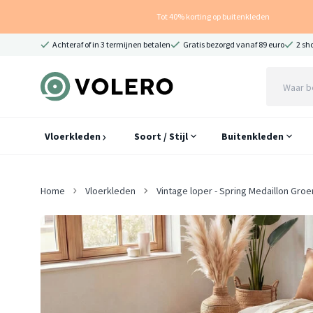
Tot 40% korting op buitenkleden
Achteraf of in 3 termijnen betalen
Gratis bezorgd vanaf 89 euro
2 sh
Vloerkleden
Soort / Stijl
Buitenkleden
Home
Vloerkleden
Vintage loper - Spring Medaillon Gro