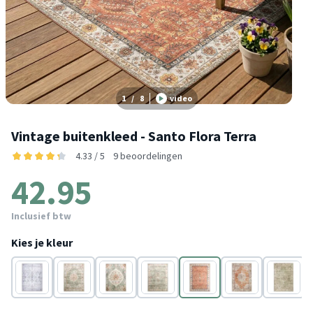
1
/
8
video
Vintage buitenkleed - Santo Flora Terra
4.33 / 5
9 beoordelingen
42.95
Inclusief btw
Kies je kleur
Wit
Groen
Groen
Groen
Terracotta
Terracotta
Groen