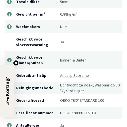
Totale dikte
5mm
Gewicht per m²
0,88kg/m²
Weekmakers
Nee
Geschikt voor
Ja
vloerverwarming
Geschikt voor:
Binnen & Buiten
Binnen/buiten
Gebruik antislip
Antislip Supreme
5% Korting?
Lichtvochtige doek, Wasbaar op 30
Reinigingsmethode
°C, Stofzuiger
Gecertificeerd
OEKO-TEX® STANDARD 100
Certificaat nummer
BJ028 228660 TESTEX
Anti allergie
Ja