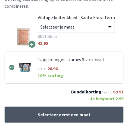
combineren.
Vintage buitenkleed - Santo Flora Terra
80x150cm
+
42.95
Tapijtreiniger - James Startersset
26.96
29.95
10
% korting
Bundelkorting:
69.91
72.90
Je bespaart
2.99
Selecteer eerst een maat