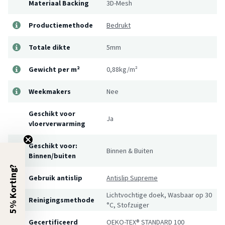
Materiaal Backing
3D-Mesh
Productiemethode
Bedrukt
Totale dikte
5mm
Gewicht per m²
0,88kg/m²
Weekmakers
Nee
Geschikt voor
Ja
vloerverwarming
Geschikt voor:
Binnen & Buiten
Binnen/buiten
5% Korting?
Gebruik antislip
Antislip Supreme
Lichtvochtige doek, Wasbaar op 30
Reinigingsmethode
°C, Stofzuiger
Gecertificeerd
OEKO-TEX® STANDARD 100