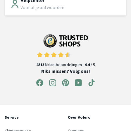
Helpcenter
Voor al je antwoorden
45138
klantbeoordelingen |
4.4
/ 5
Niks missen? Volg ons!
Service
Over Volero
Klantenservice
Over ons