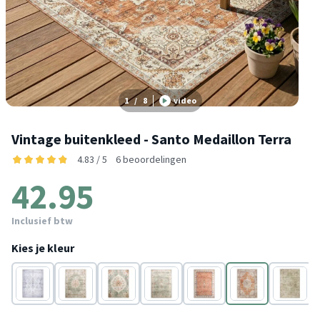
1
/
8
video
Vintage buitenkleed - Santo Medaillon Terra
4.83 / 5
6 beoordelingen
42.95
Inclusief btw
Kies je kleur
Wit
Groen
Groen
Groen
Terracotta
Terracotta
Groen