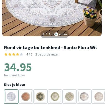
1
/
8
video
Rond vintage buitenkleed - Santo Flora Wit
4 / 5
2 beoordelingen
34.95
Inclusief btw
Kies je kleur
Wit
Terracotta
Donkergroen
Groen
Groen
Blauw
Lichtgrijs