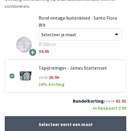
combineren.
Rond vintage buitenkleed - Santo Flora
Wit
Ø 100cm
+
34.95
Tapijtreiniger - James Startersset
26.96
29.95
10
% korting
Bundelkorting:
61.91
64.90
Je bespaart
2.99
Selecteer eerst een maat