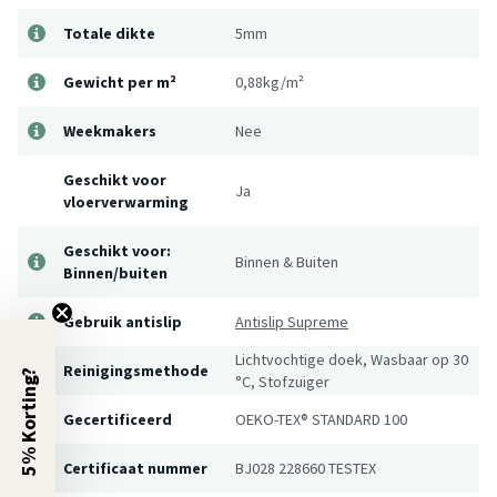
Totale dikte
5mm
Gewicht per m²
0,88kg/m²
Weekmakers
Nee
Geschikt voor
Ja
vloerverwarming
Geschikt voor:
Binnen & Buiten
Binnen/buiten
Gebruik antislip
Antislip Supreme
Lichtvochtige doek, Wasbaar op 30
Reinigingsmethode
5% Korting?
°C, Stofzuiger
Gecertificeerd
OEKO-TEX® STANDARD 100
Certificaat nummer
BJ028 228660 TESTEX