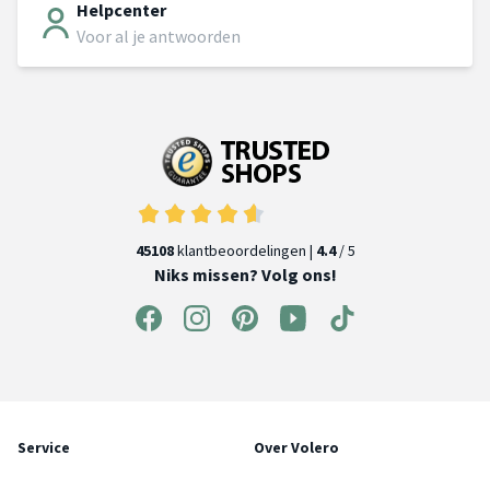
Helpcenter
Voor al je antwoorden
45108
klantbeoordelingen |
4.4
/ 5
Niks missen? Volg ons!
Service
Over Volero