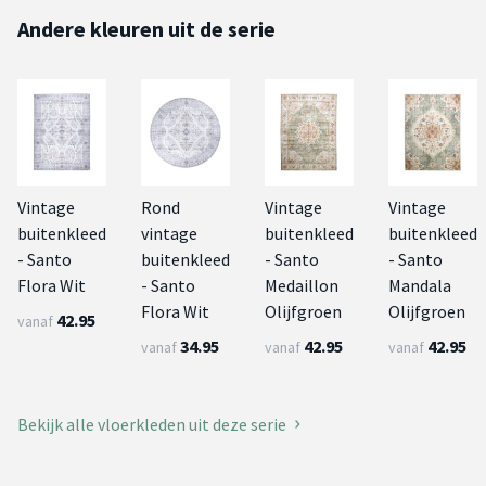
Andere kleuren uit de serie
Vintage
Rond
Vintage
Vintage
buitenkleed
vintage
buitenkleed
buitenkleed
- Santo
buitenkleed
- Santo
- Santo
Flora Wit
- Santo
Medaillon
Mandala
Flora Wit
Olijfgroen
Olijfgroen
42.95
vanaf
34.95
42.95
42.95
vanaf
vanaf
vanaf
Bekijk alle vloerkleden uit deze serie