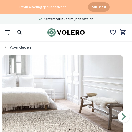
Tot 40% korting op buitenkleden
SHOP NU
Achteraf of in 3 termijnen betalen
menu
Vloerkleden