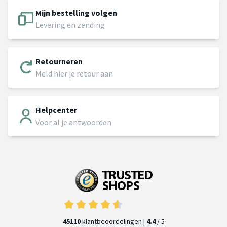
Mijn bestelling volgen
Levering en zending
Retourneren
Meld hier je retour aan
Helpcenter
Voor al je antwoorden
45110
klantbeoordelingen |
4.4
/ 5