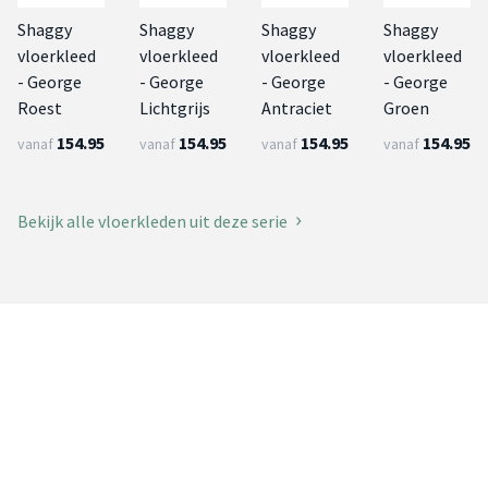
Shaggy
Shaggy
Shaggy
Shaggy
vloerkleed
vloerkleed
vloerkleed
vloerkleed
- George
- George
- George
- George
Roest
Lichtgrijs
Antraciet
Groen
154.95
154.95
154.95
154.95
vanaf
vanaf
vanaf
vanaf
Bekijk alle vloerkleden uit deze serie