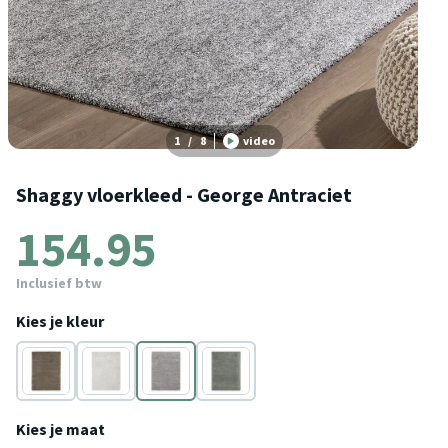
1
/
8
video
Shaggy vloerkleed - George Antraciet
154.95
Inclusief btw
Kies je kleur
Terracotta
Lichtgrijs
Antraciet
Groen
Kies je maat