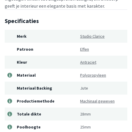
geeft je interieur een elegante basis met karakter.
Specificaties
Merk
Studio Clarice
Patroon
Effen
Kleur
Antraciet
Materiaal
Polypropyleen
Materiaal Backing
Jute
Productiemethode
Machinaal geweven
Totale dikte
28mm
Poolhoogte
25mm