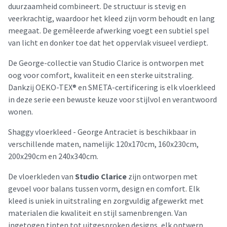
duurzaamheid combineert. De structuur is stevig en
veerkrachtig, waardoor het kleed zijn vorm behoudt en lang
meegaat. De gemêleerde afwerking voegt een subtiel spel
van licht en donker toe dat het oppervlak visueel verdiept.
De George-collectie van Studio Clarice is ontworpen met
oog voor comfort, kwaliteit en een sterke uitstraling.
Dankzij OEKO-TEX® en SMETA-certificering is elk vloerkleed
in deze serie een bewuste keuze voor stijlvol en verantwoord
wonen.
Shaggy vloerkleed - George Antraciet is beschikbaar in
verschillende maten, namelijk: 120x170cm, 160x230cm,
200x290cm en 240x340cm.
De vloerkleden van
Studio Clarice
zijn ontworpen met
gevoel voor balans tussen vorm, design en comfort. Elk
kleed is uniek in uitstraling en zorgvuldig afgewerkt met
materialen die kwaliteit en stijl samenbrengen. Van
ingetogen tinten tot uitgesproken designs, elk ontwerp