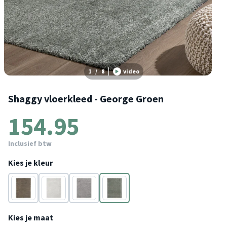
1
/
8
video
Shaggy vloerkleed - George Groen
154.95
Inclusief btw
Kies je kleur
Terracotta
Lichtgrijs
Antraciet
Groen
Kies je maat