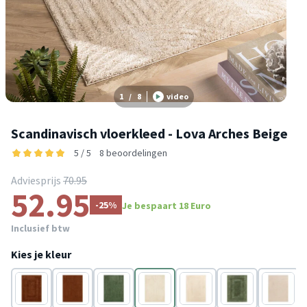
1
/
8
video
Scandinavisch vloerkleed - Lova Arches Beige
5 / 5
8 beoordelingen
Adviesprijs
70.95
52.95
-25%
Je bespaart 18 Euro
Inclusief btw
Kies je kleur