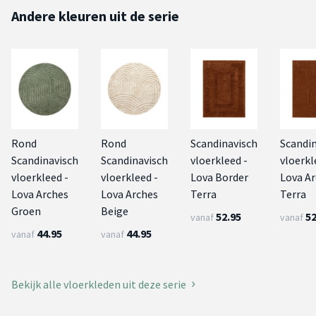
Andere kleuren uit de serie
Rond
Rond
Scandinavisch
Scandi
Scandinavisch
Scandinavisch
vloerkleed -
vloerkl
vloerkleed -
vloerkleed -
Lova Border
Lova A
Lova Arches
Lova Arches
Terra
Terra
Groen
Beige
52.95
52
vanaf
vanaf
44.95
44.95
vanaf
vanaf
Bekijk alle vloerkleden uit deze serie