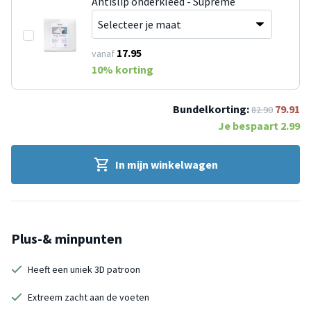
Antislip onderkleed - Supreme
17.95
vanaf
10
% korting
Bundelkorting:
79.91
82.90
Je bespaart
2.99
In mijn winkelwagen
Plus-& minpunten
Heeft een uniek 3D patroon
Extreem zacht aan de voeten