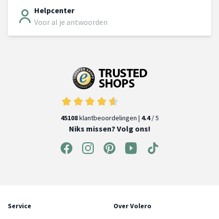
Helpcenter
Voor al je antwoorden
45108
klantbeoordelingen |
4.4
/ 5
Niks missen? Volg ons!
Service
Over Volero