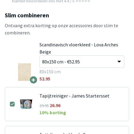
Klanten beoordelen ons met 4.4 / 5 ⭐⭐⭐⭐⭐
Slim combineren
Ontvang extra korting op onze accessoires door slim te
combineren.
Scandinavisch vloerkleed - Lova Arches
Beige
80x150 cm
+
52.95
Tapijtreiniger - James Startersset
26.96
29.95
10
% korting