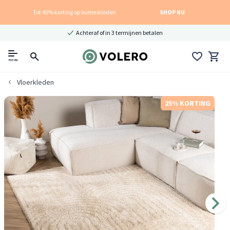
Tot 40% korting op buitenkleden
SHOP NU
Achteraf of in 3 termijnen betalen
menu
Vloerkleden
25% KORTING