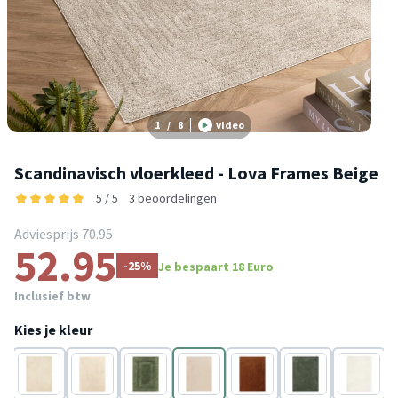
1
/
8
video
Scandinavisch vloerkleed - Lova Frames Beige
5 / 5
3 beoordelingen
Adviesprijs
70.95
52.95
-25%
Je bespaart 18 Euro
Inclusief btw
Kies je kleur