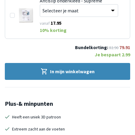
Antislip onderkleed - Supreme
17.95
vanaf
10
% korting
Bundelkorting:
79.91
82.90
Je bespaart
2.99
In mijn winkelwagen
Plus-& minpunten
Heeft een uniek 3D patroon
Extreem zacht aan de voeten