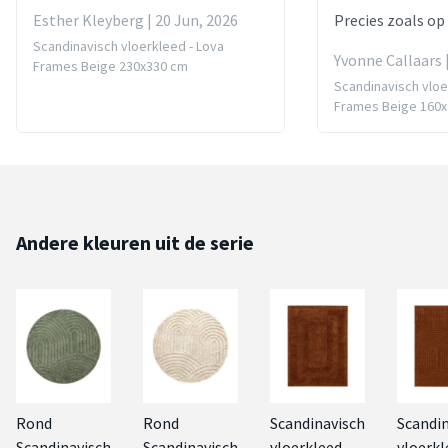
Esther Kleyberg | 20 Jun, 2026
Precies zoals op
Scandinavisch vloerkleed - Lova
Yvonne Callaars 
Frames Beige 230x330 cm
Scandinavisch vloe
Frames Beige 160
Andere kleuren uit de serie
Rond
Rond
Scandinavisch
Scandi
Scandinavisch
Scandinavisch
vloerkleed -
vloerkl