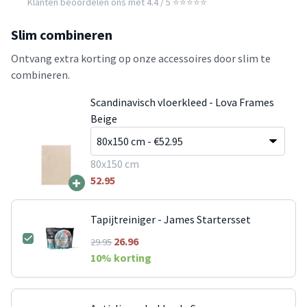
Klanten beoordelen ons met 4.4 / 5 ⭐⭐⭐⭐⭐
Slim combineren
Ontvang extra korting op onze accessoires door slim te
combineren.
Scandinavisch vloerkleed - Lova Frames
Beige
80x150 cm
+
52.95
Tapijtreiniger - James Startersset
26.96
29.95
10
% korting