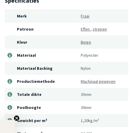
Specificaties
Merk
Fraai
Patroon
Effen
,
strepen
Kleur
Beige
Materiaal
Polyester
Materiaal Backing
Nylon
Productiemethode
Machinaal geweven
Totale dikte
35mm
Poolhoogte
30mm
Gewicht per m²
1,20kg/m²