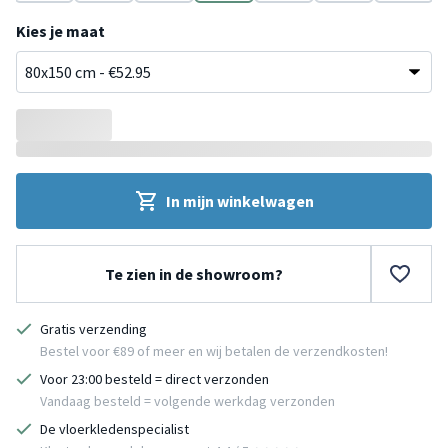
n
Beige
Beige
Groen
Beige
Terracotta
Groen
Crème
Kies je maat
In mijn winkelwagen
Te zien in de showroom?
Gratis verzending
Bestel voor €89 of meer en wij betalen de verzendkosten!
Voor 23:00 besteld = direct verzonden
Vandaag besteld = volgende werkdag verzonden
De vloerkledenspecialist