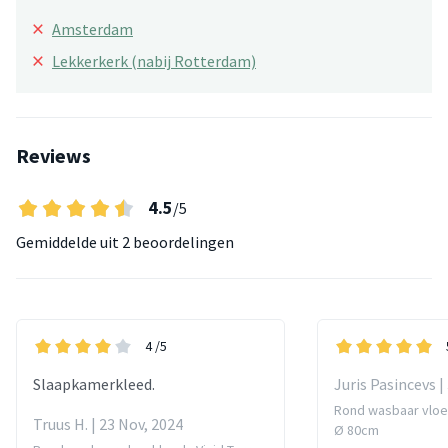
×
Amsterdam
×
Lekkerkerk (nabij Rotterdam)
Reviews
4.5
/5
Gemiddelde uit
2 beoordelingen
4
/5
Slaapkamerkleed.
Juris Pasincevs |
Rond wasbaar vloer
Truus H. | 23 Nov, 2024
Ø 80cm