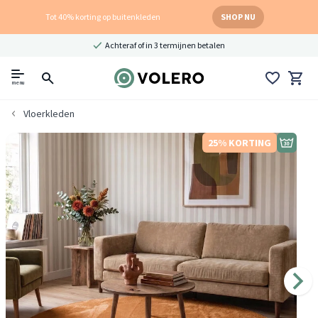
Tot 40% korting op buitenkleden
SHOP NU
Achteraf of in 3 termijnen betalen
menu
Vloerkleden
25% KORTING