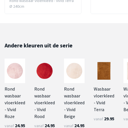
Rond wasbaar vloerkleed - Vivid Terra
Ø 240cm
Andere kleuren uit de serie
Rond
Rond
Rond
Wasbaar
W
wasbaar
wasbaar
wasbaar
vloerkleed
vl
vloerkleed
vloerkleed
vloerkleed
- Vivid
- 
- Vivid
- Vivid
- Vivid
Terra
Be
Roze
Rood
Beige
29.95
vanaf
va
24.95
24.95
24.95
vanaf
vanaf
vanaf