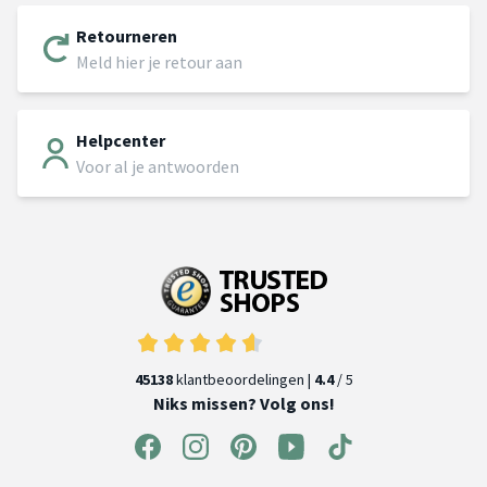
Retourneren
Meld hier je retour aan
Helpcenter
Voor al je antwoorden
45138
klantbeoordelingen |
4.4
/ 5
Niks missen? Volg ons!