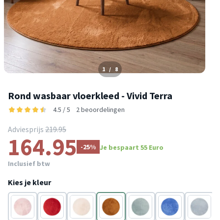
1
/
8
Rond wasbaar vloerkleed - Vivid Terra
4.5 / 5
2 beoordelingen
Adviesprijs
219.95
164.95
-25%
Je bespaart 55 Euro
Inclusief btw
Kies je kleur