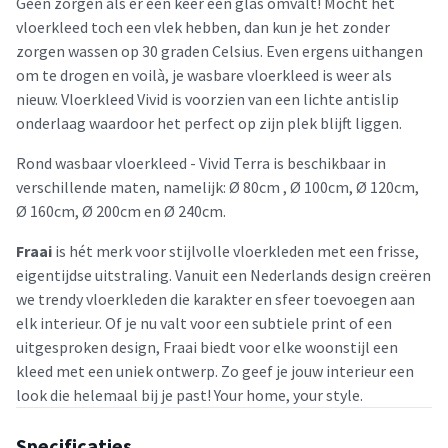
Geen zorgen als er een keer een glas omvalt! Mocht het
vloerkleed toch een vlek hebben, dan kun je het zonder
zorgen wassen op 30 graden Celsius. Even ergens uithangen
om te drogen en voilà, je wasbare vloerkleed is weer als
nieuw. Vloerkleed Vivid is voorzien van een lichte antislip
onderlaag waardoor het perfect op zijn plek blijft liggen.
Rond wasbaar vloerkleed - Vivid Terra is beschikbaar in
verschillende maten, namelijk: Ø 80cm , Ø 100cm, Ø 120cm,
Ø 160cm, Ø 200cm en Ø 240cm.
Fraai
is hét merk voor stijlvolle vloerkleden met een frisse,
eigentijdse uitstraling. Vanuit een Nederlands design creëren
we trendy vloerkleden die karakter en sfeer toevoegen aan
elk interieur. Of je nu valt voor een subtiele print of een
uitgesproken design, Fraai biedt voor elke woonstijl een
kleed met een uniek ontwerp. Zo geef je jouw interieur een
look die helemaal bij je past! Your home, your style.
Specificaties