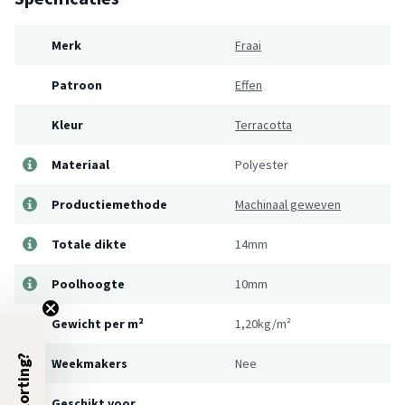
Merk
Fraai
Patroon
Effen
Kleur
Terracotta
Materiaal
Polyester
Productiemethode
Machinaal geweven
Totale dikte
14mm
Poolhoogte
10mm
Gewicht per m²
1,20kg/m²
5% Korting?
Weekmakers
Nee
Geschikt voor