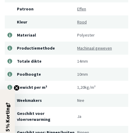
Patroon
Effen
Kleur
Rood
Materiaal
Polyester
Productiemethode
Machinaal geweven
Totale dikte
14mm
Poolhoogte
10mm
Gewicht per m²
1,20kg/m²
Weekmakers
Nee
5% Korting?
Geschikt voor
Ja
vloerverwarming
Geschikt voor: Binnen/buiten
Binnen