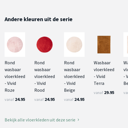
Andere kleuren uit de serie
Rond
Rond
Rond
Wasbaar
W
wasbaar
wasbaar
wasbaar
vloerkleed
vl
vloerkleed
vloerkleed
vloerkleed
- Vivid
- 
- Vivid
- Vivid
- Vivid
Terra
Be
Roze
Rood
Beige
29.95
vanaf
va
24.95
24.95
24.95
vanaf
vanaf
vanaf
Bekijk alle vloerkleden uit deze serie