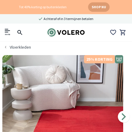
Tot 40% korting op buitenkleden
SHOP NU
Achteraf of in 3 termijnen betalen
menu
Vloerkleden
25% KORTING