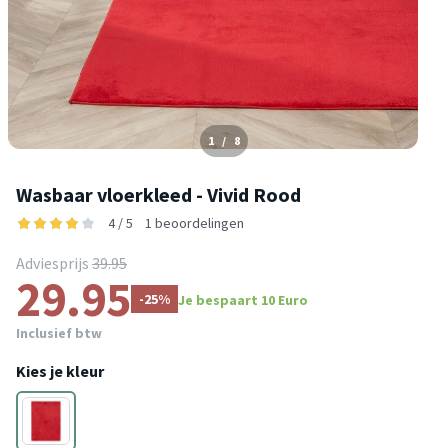
1
/
8
Wasbaar vloerkleed - Vivid Rood
4 / 5
1 beoordelingen
Adviesprijs
39.95
29.95
-25%
Je bespaart 10 Euro
Inclusief btw
Kies je kleur