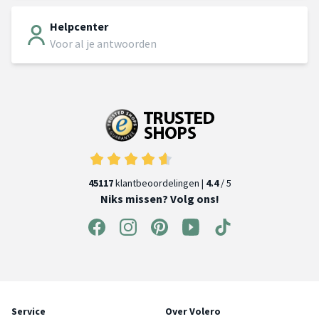
Helpcenter
Voor al je antwoorden
45117
klantbeoordelingen |
4.4
/ 5
Niks missen? Volg ons!
Service
Over Volero