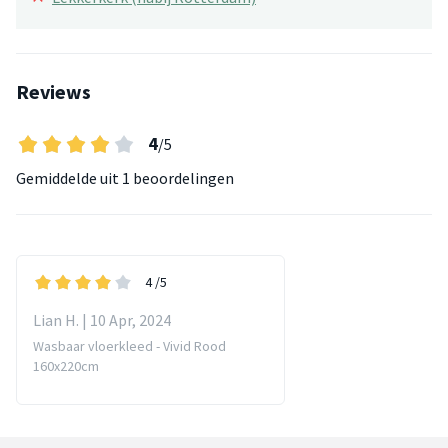
Reviews
4
/5
Gemiddelde uit
1 beoordelingen
4
/5
Lian H. | 10 Apr, 2024
Wasbaar vloerkleed - Vivid Rood
160x220cm