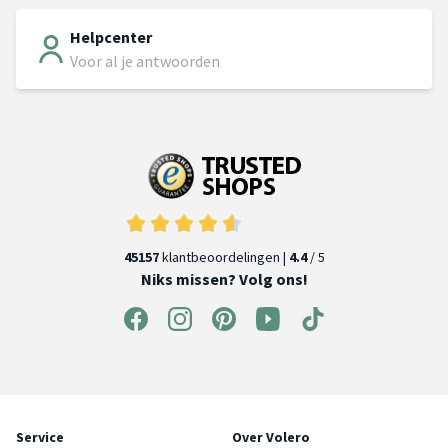
Helpcenter
Voor al je antwoorden
45157
klantbeoordelingen |
4.4
/ 5
Niks missen? Volg ons!
Service
Over Volero