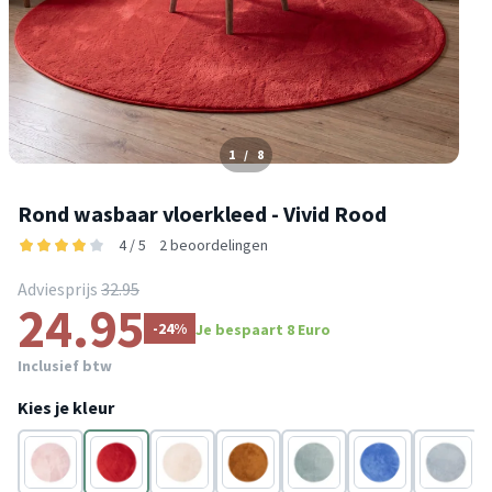
1
/
8
Rond wasbaar vloerkleed - Vivid Rood
4 / 5
2 beoordelingen
Adviesprijs
32.95
24.95
-24%
Je bespaart 8 Euro
Inclusief btw
Kies je kleur