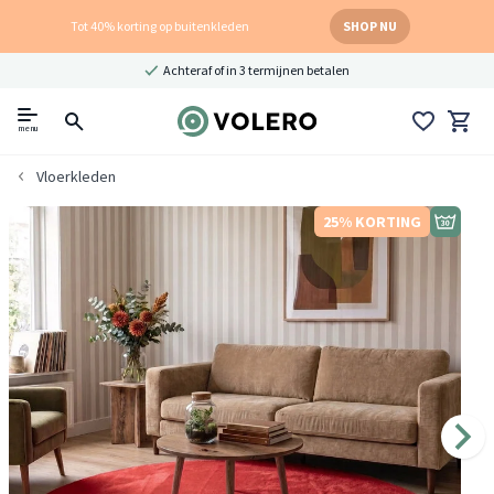
Tot 40% korting op buitenkleden
SHOP NU
Achteraf of in 3 termijnen betalen
menu
Vloerkleden
25% KORTING