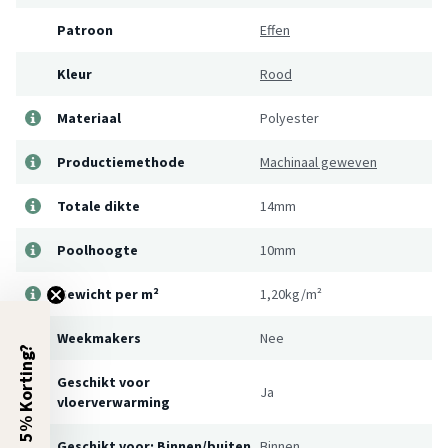
Patroon
Effen
Kleur
Rood
Materiaal
Polyester
Productiemethode
Machinaal geweven
Totale dikte
14mm
Poolhoogte
10mm
Gewicht per m²
1,20kg/m²
Weekmakers
Nee
5% Korting?
Geschikt voor
Ja
vloerverwarming
Geschikt voor: Binnen/buiten
Binnen