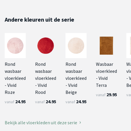
Andere kleuren uit de serie
Rond
Rond
Rond
Wasbaar
W
wasbaar
wasbaar
wasbaar
vloerkleed
vl
vloerkleed
vloerkleed
vloerkleed
- Vivid
- 
- Vivid
- Vivid
- Vivid
Terra
Be
Roze
Rood
Beige
29.95
vanaf
va
24.95
24.95
24.95
vanaf
vanaf
vanaf
Bekijk alle vloerkleden uit deze serie