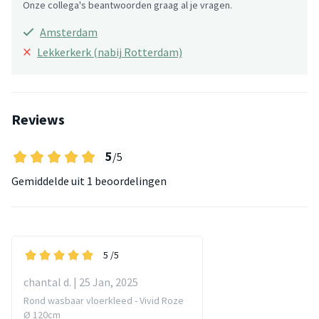
Onze collega's beantwoorden graag al je vragen.
Amsterdam
×
Lekkerkerk (nabij Rotterdam)
Reviews
5
/5
Gemiddelde uit
1 beoordelingen
5
/5
chantal d. | 25 Jan, 2025
Rond wasbaar vloerkleed - Vivid Roze
Ø 120cm