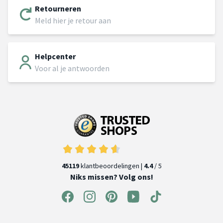
Retourneren
Meld hier je retour aan
Helpcenter
Voor al je antwoorden
45119
klantbeoordelingen |
4.4
/ 5
Niks missen? Volg ons!