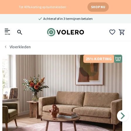
Tot 40% korting op buitenkleden
SHOP NU
Achteraf of in 3 termijnen betalen
menu
Vloerkleden
25% KORTING