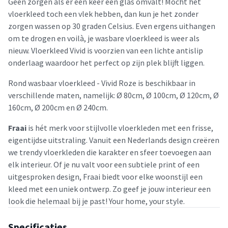
Geen zorgen als er een keer een glas omvalt! Mocht het
vloerkleed toch een vlek hebben, dan kun je het zonder
zorgen wassen op 30 graden Celsius. Even ergens uithangen
om te drogen en voilà, je wasbare vloerkleed is weer als
nieuw. Vloerkleed Vivid is voorzien van een lichte antislip
onderlaag waardoor het perfect op zijn plek blijft liggen.
Rond wasbaar vloerkleed - Vivid Roze is beschikbaar in
verschillende maten, namelijk: Ø 80cm, Ø 100cm, Ø 120cm, Ø
160cm, Ø 200cm en Ø 240cm.
Fraai
is hét merk voor stijlvolle vloerkleden met een frisse,
eigentijdse uitstraling. Vanuit een Nederlands design creëren
we trendy vloerkleden die karakter en sfeer toevoegen aan
elk interieur. Of je nu valt voor een subtiele print of een
uitgesproken design, Fraai biedt voor elke woonstijl een
kleed met een uniek ontwerp. Zo geef je jouw interieur een
look die helemaal bij je past! Your home, your style.
Specificaties