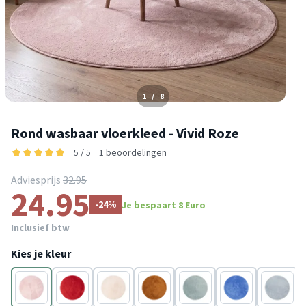
1
/
8
Rond wasbaar vloerkleed - Vivid Roze
5 / 5
1 beoordelingen
Adviesprijs
32.95
24.95
-24%
Je bespaart 8 Euro
Inclusief btw
Kies je kleur