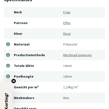
Merk
Fraai
Patroon
Effen
Kleur
Roze
Materiaal
Polyester
Productiemethode
Machinaal geweven
Totale dikte
14mm
Poolhoogte
10mm
Gewicht per m²
1,20kg/m²
5% Korting?
Weekmakers
Nee
Geschikt voor