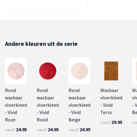
Andere kleuren uit de serie
Rond
Rond
Rond
Wasbaar
W
wasbaar
wasbaar
wasbaar
vloerkleed
vl
vloerkleed
vloerkleed
vloerkleed
- Vivid
- 
- Vivid
- Vivid
- Vivid
Terra
Be
Roze
Rood
Beige
29.95
vanaf
va
24.95
24.95
24.95
vanaf
vanaf
vanaf