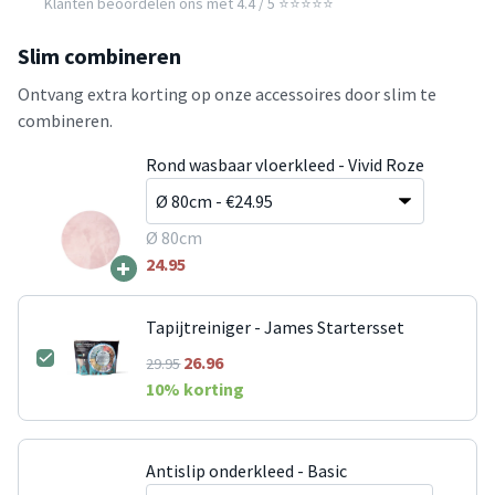
Klanten beoordelen ons met 4.4 / 5 ⭐⭐⭐⭐⭐
Slim combineren
Ontvang extra korting op onze accessoires door slim te
combineren.
Rond wasbaar vloerkleed - Vivid Roze
Ø 80cm
+
24.95
Tapijtreiniger - James Startersset
26.96
29.95
10
% korting
Antislip onderkleed - Basic