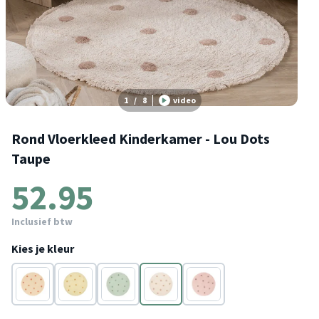
1
/
8
video
Rond Vloerkleed Kinderkamer - Lou Dots
Taupe
52.95
Inclusief btw
Kies je kleur
Terracotta
Geel
Groen
Taupe
Paars