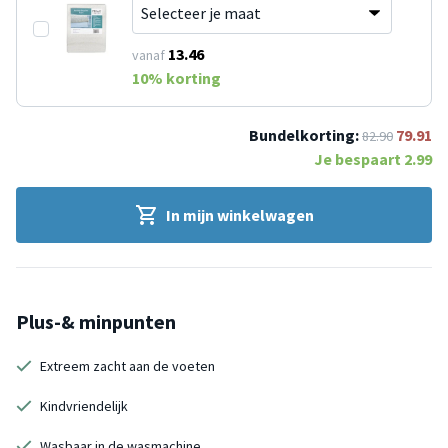
13.46
vanaf
10
% korting
Bundelkorting:
79.91
82.90
Je bespaart
2.99
In mijn winkelwagen
Plus-& minpunten
Extreem zacht aan de voeten
Kindvriendelijk
Wasbaar in de wasmachine