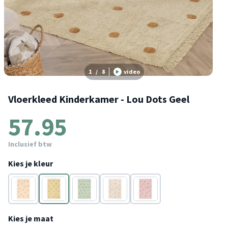
1
/
8
video
Vloerkleed Kinderkamer - Lou Dots Geel
57.95
Inclusief btw
Kies je kleur
Terracotta
Geel
Groen
Taupe
Paars
Kies je maat