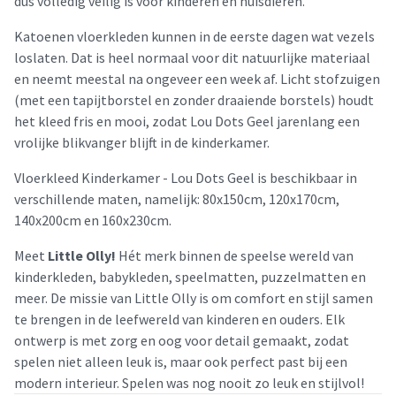
dus volledig veilig is voor kinderen en huisdieren.
Katoenen vloerkleden kunnen in de eerste dagen wat vezels
loslaten. Dat is heel normaal voor dit natuurlijke materiaal
en neemt meestal na ongeveer een week af. Licht stofzuigen
(met een tapijtborstel en zonder draaiende borstels) houdt
het kleed fris en mooi, zodat Lou Dots Geel jarenlang een
vrolijke blikvanger blijft in de kinderkamer.
Vloerkleed Kinderkamer - Lou Dots Geel is beschikbaar in
verschillende maten, namelijk: 80x150cm, 120x170cm,
140x200cm en 160x230cm.
Meet
Little Olly!
Hét merk binnen de speelse wereld van
kinderkleden, babykleden, speelmatten, puzzelmatten en
meer. De missie van Little Olly is om comfort en stijl samen
te brengen in de leefwereld van kinderen en ouders. Elk
ontwerp is met zorg en oog voor detail gemaakt, zodat
spelen niet alleen leuk is, maar ook perfect past bij een
modern interieur. Spelen was nog nooit zo leuk en stijlvol!