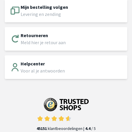
Mijn bestelling volgen
Levering en zending
Retourneren
Meld hier je retour aan
Helpcenter
Voor al je antwoorden
45151
klantbeoordelingen |
4.4
/ 5