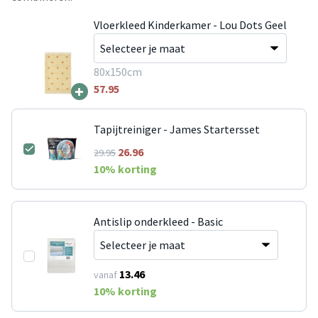
Vloerkleed Kinderkamer - Lou Dots Geel
80x150cm
+
57.95
Tapijtreiniger - James Startersset
26.96
29.95
10
% korting
Antislip onderkleed - Basic
13.46
vanaf
10
% korting