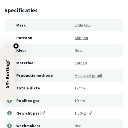
Specificaties
Merk
Little Olly
Patroon
Stippen
Kleur
Geel
5% Korting?
Materiaal
Katoen
Productiemethode
Machinaal getuft
Totale dikte
12mm
Poolhoogte
10mm
Gewicht per m²
1,50kg/m²
Weekmakers
Nee