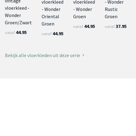
vintage
vloerkleed
vloerkleed
- Wonder
vloerkleed -
- Wonder
- Wonder
Rustic
Wonder
Oriental
Groen
Groen
Groen/Zwart
Groen
44.95
37.95
vanaf
vanaf
44.95
vanaf
44.95
vanaf
Bekijk alle vloerkleden uit deze serie