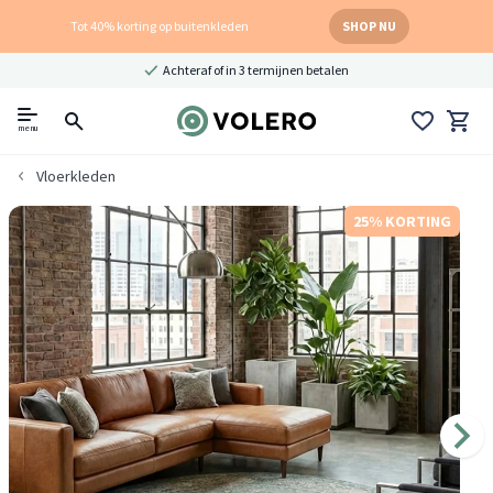
Tot 40% korting op buitenkleden
SHOP NU
Achteraf of in 3 termijnen betalen
menu
Vloerkleden
25% KORTING