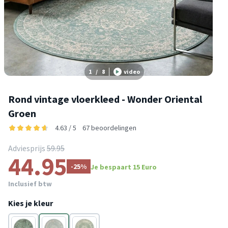
1
/
8
video
Rond vintage vloerkleed - Wonder Oriental
Groen
4.63 / 5
67 beoordelingen
Adviesprijs
59.95
44.95
-25%
Je bespaart 15 Euro
Inclusief btw
Kies je kleur