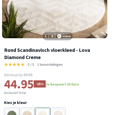
1
/
8
video
Rond Scandinavisch vloerkleed - Lova
Diamond Creme
5 / 5
1 beoordelingen
Adviesprijs
59.95
44.95
-25%
Je bespaart 15 Euro
Inclusief btw
Kies je kleur