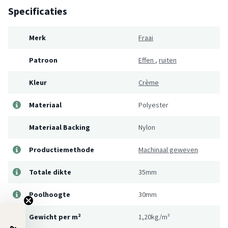
Specificaties
Merk
Fraai
Patroon
Effen
,
ruiten
Kleur
Crème
Materiaal
Polyester
Materiaal Backing
Nylon
Productiemethode
Machinaal geweven
Totale dikte
35mm
Poolhoogte
30mm
Gewicht per m²
1,20kg/m²