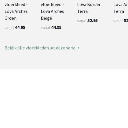
vloerkleed -
vloerkleed -
Lova Border
Lova A
Lova Arches
Lova Arches
Terra
Terra
Groen
Beige
52.95
52
vanaf
vanaf
44.95
44.95
vanaf
vanaf
Bekijk alle vloerkleden uit deze serie