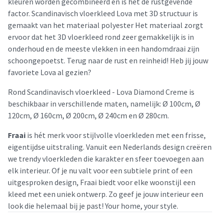
kleuren worden gecombineerd en is het de rustgevende
factor. Scandinavisch vloerkleed Lova met 3D structuur is
gemaakt van het materiaal polyester Het materiaal zorgt
ervoor dat het 3D vloerkleed rond zeer gemakkelijk is in
onderhoud en de meeste vlekken in een handomdraai zijn
schoongepoetst. Terug naar de rust en reinheid! Heb jij jouw
favoriete Lova al gezien?
Rond Scandinavisch vloerkleed - Lova Diamond Creme is
beschikbaar in verschillende maten, namelijk: Ø 100cm, Ø
120cm, Ø 160cm, Ø 200cm, Ø 240cm en Ø 280cm.
Fraai
is hét merk voor stijlvolle vloerkleden met een frisse,
eigentijdse uitstraling. Vanuit een Nederlands design creëren
we trendy vloerkleden die karakter en sfeer toevoegen aan
elk interieur. Of je nu valt voor een subtiele print of een
uitgesproken design, Fraai biedt voor elke woonstijl een
kleed met een uniek ontwerp. Zo geef je jouw interieur een
look die helemaal bij je past! Your home, your style.