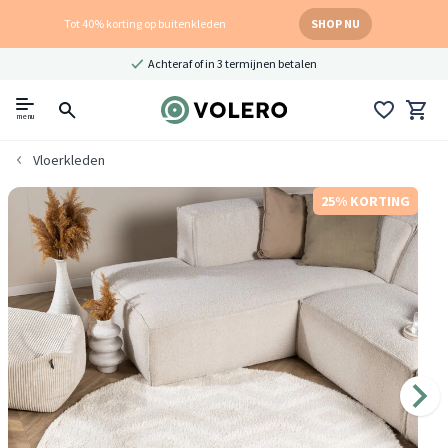
Tot 40% korting op buitenkleden
SHOP NU
Achteraf of in 3 termijnen betalen
menu
Vloerkleden
25% KORTING