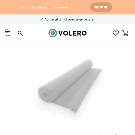
Tot 40% korting op buitenkleden
SHOP NU
Achteraf of in 3 termijnen betalen
menu