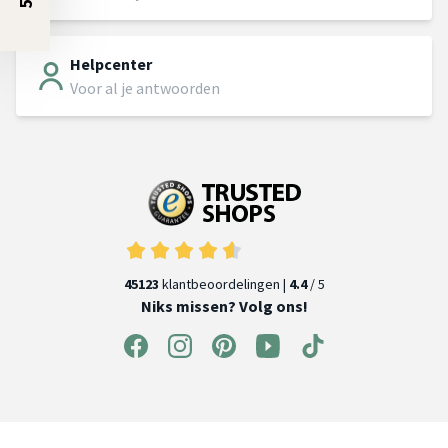
Helpcenter
Voor al je antwoorden
45123
klantbeoordelingen |
4.4
/ 5
Niks missen? Volg ons!