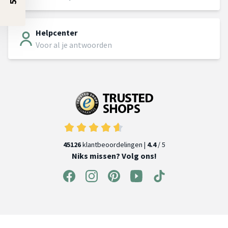
Helpcenter
Voor al je antwoorden
45126
klantbeoordelingen |
4.4
/ 5
Niks missen? Volg ons!