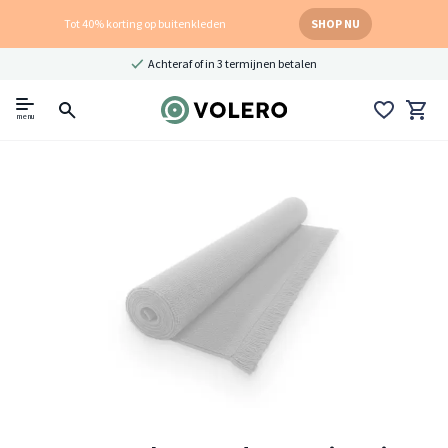
Tot 40% korting op buitenkleden
SHOP NU
Achteraf of in 3 termijnen betalen
menu