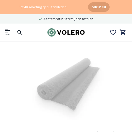
Tot 40% korting op buitenkleden
SHOP NU
Achteraf of in 3 termijnen betalen
menu