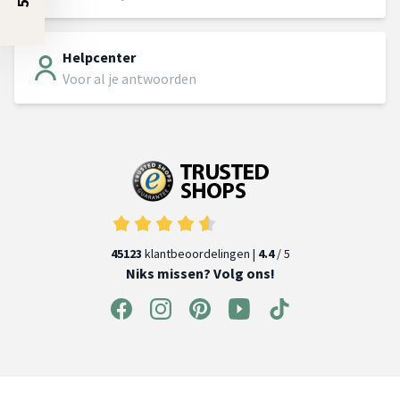
Helpcenter
Voor al je antwoorden
45123
klantbeoordelingen |
4.4
/ 5
Niks missen? Volg ons!