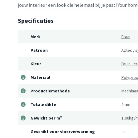
jouw interieur een look die helemaal bij je past! Your home
Specificaties
Merk
Fraai
Patroon
Aztec
,
s
Kleur
Bruin
,
c
Materiaal
Polypro
Productiemethode
Machina
Totale dikte
2mm
Gewicht per m²
1,00kg/
Geschikt voor vloerverwarming
Ja