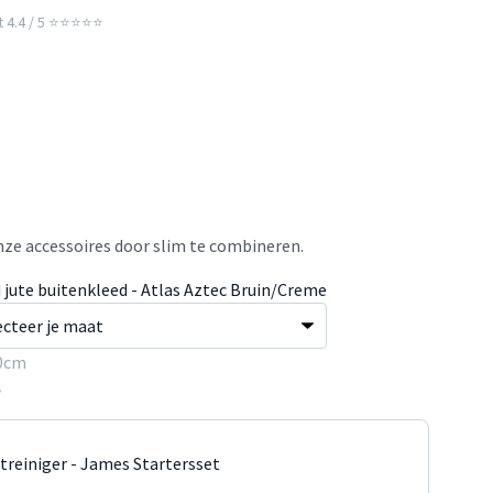
t 4.4 / 5 ⭐⭐⭐⭐⭐
ze accessoires door slim te combineren.
 jute buitenkleed - Atlas Aztec Bruin/Creme
0cm
5
jtreiniger - James Startersset