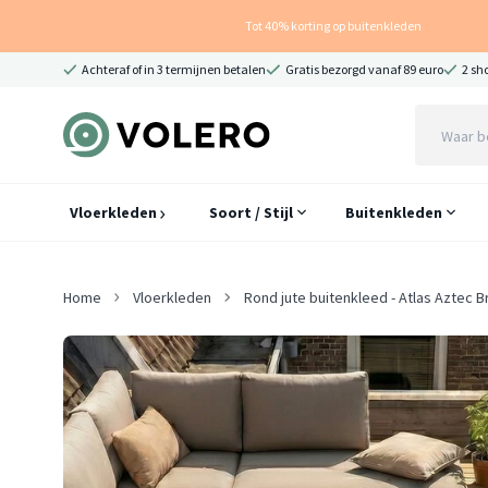
Tot 40% korting op buitenkleden
Achteraf of in 3 termijnen betalen
Gratis bezorgd vanaf 89 euro
2 sh
Vloerkleden
Soort / Stijl
Buitenkleden
Home
Vloerkleden
Rond jute buitenkleed - Atlas Aztec 