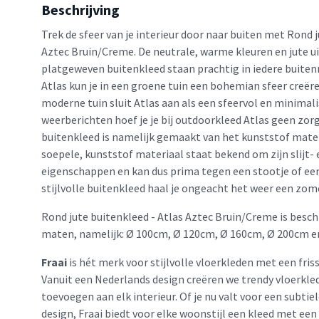
Beschrijving
Trek de sfeer van je interieur door naar buiten met Rond j
Aztec Bruin/Creme. De neutrale, warme kleuren en jute ui
platgeweven buitenkleed staan prachtig in iedere buiten
Atlas kun je in een groene tuin een bohemian sfeer creëre
moderne tuin sluit Atlas aan als een sfeervol en minimali
weerberichten hoef je je bij outdoorkleed Atlas geen zo
buitenkleed is namelijk gemaakt van het kunststof mater
soepele, kunststof materiaal staat bekend om zijn slijt- 
eigenschappen en kan dus prima tegen een stootje of een
stijlvolle buitenkleed haal je ongeacht het weer een zome
Rond jute buitenkleed - Atlas Aztec Bruin/Creme is besch
maten, namelijk: Ø 100cm, Ø 120cm, Ø 160cm, Ø 200cm e
Fraai
is hét merk voor stijlvolle vloerkleden met een friss
Vanuit een Nederlands design creëren we trendy vloerkled
toevoegen aan elk interieur. Of je nu valt voor een subtie
design, Fraai biedt voor elke woonstijl een kleed met een