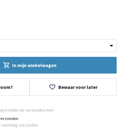
In mijn winkelwagen
wroom?
Bewaar voor later
wij betalen de verzendkosten!
 verzonden
e werkdag verzonden