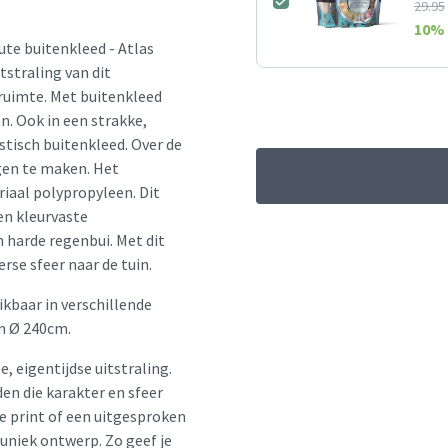
29.95
10
% 
ute buitenkleed - Atlas
tstraling van dit
ruimte. Met buitenkleed
n. Ook in een strakke,
stisch buitenkleed. Over de
rgen te maken. Het
iaal polypropyleen. Dit
en kleurvaste
 harde regenbui. Met dit
rse sfeer naar de tuin.
ikbaar in verschillende
n Ø 240cm.
e, eigentijdse uitstraling.
en die karakter en sfeer
le print of een uitgesproken
 uniek ontwerp. Zo geef je