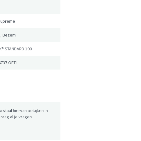
 Supreme
g, Bezem
X® STANDARD 100
6737 OETI
urstaal hiervan bekijken in
aag al je vragen.