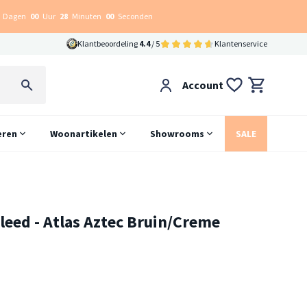
Dagen
00
Uur
27
Minuten
59
Seconden
Klantbeoordeling
4.4
/ 5
Klantenservice
Account
eren
Woonartikelen
Showrooms
SALE
leed - Atlas Aztec Bruin/Creme