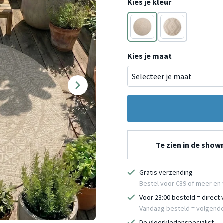
Kies je kleur
Bruin
Bruin
Kies je maat
Te zien in de sho
Gratis verzending
Bestel voor €89 of meer en 
Voor 23:00 besteld = direct
Vandaag besteld = volgend
De vloerkledenspecialist