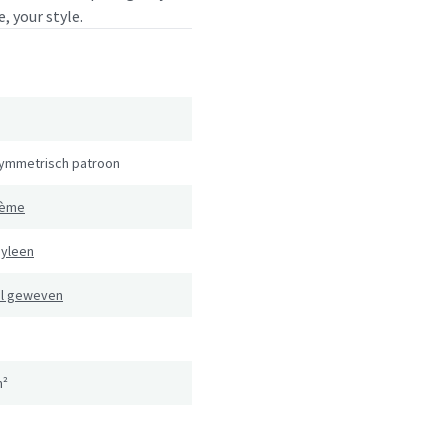
, your style.
ymmetrisch patroon
rème
pyleen
al geweven
m²