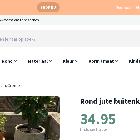
SHOP NU
Nog maar:
05
owrooms om te bezoeken
Rond
Materiaal
Kleur
Vorm / maat
Kind
Bruin/Creme
Rond jute buitenk
34.95
Inclusief btw