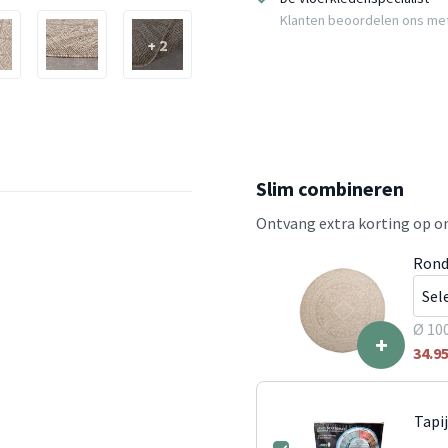
Klanten beoordelen ons me
+ 2
Slim combineren
Ontvang extra korting op on
Rond
Ø 10
+
34.9
Tapi