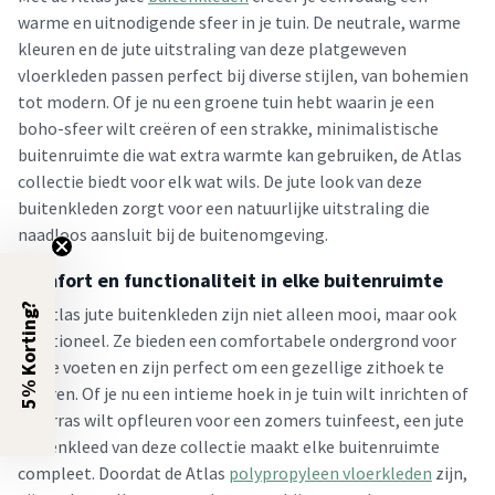
warme en uitnodigende sfeer in je tuin. De neutrale, warme
kleuren en de jute uitstraling van deze platgeweven
vloerkleden passen perfect bij diverse stijlen, van bohemien
tot modern. Of je nu een groene tuin hebt waarin je een
boho-sfeer wilt creëren of een strakke, minimalistische
buitenruimte die wat extra warmte kan gebruiken, de Atlas
collectie biedt voor elk wat wils. De jute look van deze
buitenkleden zorgt voor een natuurlijke uitstraling die
naadloos aansluit bij de buitenomgeving.
Comfort en functionaliteit in elke buitenruimte
5% Korting?
De Atlas jute buitenkleden zijn niet alleen mooi, maar ook
functioneel. Ze bieden een comfortabele ondergrond voor
blote voeten en zijn perfect om een gezellige zithoek te
creëren. Of je nu een intieme hoek in je tuin wilt inrichten of
je terras wilt opfleuren voor een zomers tuinfeest, een jute
buitenkleed van deze collectie maakt elke buitenruimte
compleet. Doordat de Atlas
polypropyleen vloerkleden
zijn,