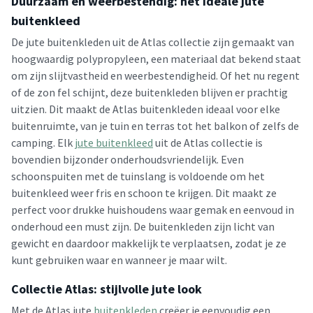
Duurzaam en weerbestendig: het ideale jute
buitenkleed
De jute buitenkleden uit de Atlas collectie zijn gemaakt van
hoogwaardig polypropyleen, een materiaal dat bekend staat
om zijn slijtvastheid en weerbestendigheid. Of het nu regent
of de zon fel schijnt, deze buitenkleden blijven er prachtig
uitzien. Dit maakt de Atlas buitenkleden ideaal voor elke
buitenruimte, van je tuin en terras tot het balkon of zelfs de
camping. Elk
jute buitenkleed
uit de Atlas collectie is
bovendien bijzonder onderhoudsvriendelijk. Even
schoonspuiten met de tuinslang is voldoende om het
buitenkleed weer fris en schoon te krijgen. Dit maakt ze
perfect voor drukke huishoudens waar gemak en eenvoud in
onderhoud een must zijn. De buitenkleden zijn licht van
gewicht en daardoor makkelijk te verplaatsen, zodat je ze
kunt gebruiken waar en wanneer je maar wilt.
Collectie Atlas: stijlvolle jute look
Met de Atlas jute
buitenkleden
creëer je eenvoudig een