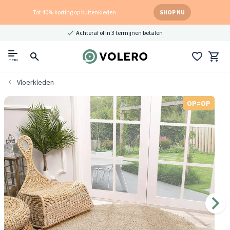
Tot 40% korting op buitenkleden
SHOP NU
Achteraf of in 3 termijnen betalen
menu
Vloerkleden
OP=OP