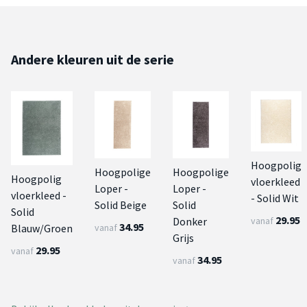
Andere kleuren uit de serie
Hoogpolig
Hoogpolige
Hoogpolige
Hoogpolig
vloerkleed
Loper -
Loper -
vloerkleed -
- Solid Wit
Solid Beige
Solid
Solid
29.95
Donker
vanaf
34.95
Blauw/Groen
vanaf
Grijs
29.95
vanaf
34.95
vanaf