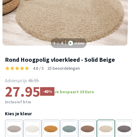
1
/
6
video
Rond Hoogpolig vloerkleed - Solid Beige
4.8 / 5
25 beoordelingen
Adviesprijs
46.95
27.95
-40%
Je bespaart 19 Euro
Inclusief btw
Kies je kleur