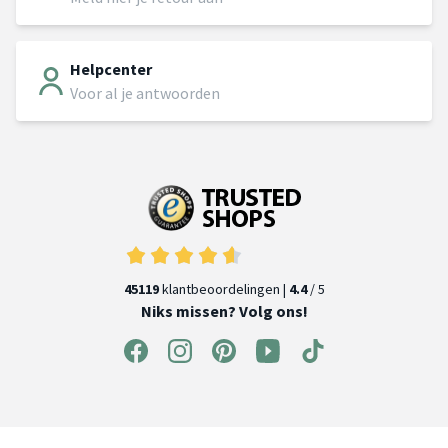
Helpcenter
Voor al je antwoorden
45119
klantbeoordelingen |
4.4
/ 5
Niks missen? Volg ons!