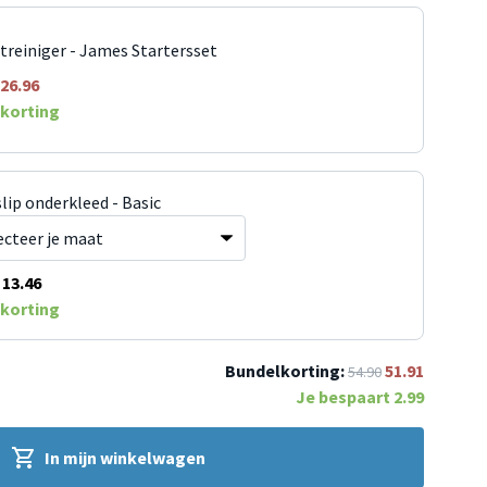
jtreiniger - James Startersset
26.96
korting
lip onderkleed - Basic
13.46
korting
Bundelkorting:
51.91
54.90
Je bespaart
2.99
In mijn winkelwagen