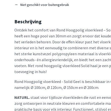
Niet geschikt voor buitengebruik
Beschrijving
Ontdek het comfort van Rond Hoogpolig vloerkleed – Solid
heeft een hoge pool van 30mm en zorgt ervoor dat koude 
het verleden behoren. Door de effen kleur past het vloerk
interieur en is het eenvoudig te combineren met diverse s
het sterke kunstvezel polypropyleen materiaal is vloerk
onderhouds- én allergievriendelijk, en biedt het een zac
voeten. Met rond hoogpolig vloerkleed Solid haal je een p
toevoeging in huis!
Rond Hoogpolig vloerkleed - Solid Geel is beschikbaar in
namelijk: Ø 100cm, Ø 120cm, Ø 150cm en Ø 200cm.
NATURL.
staat voor tijdloze vloerkleden die rust en eenv
zorg ontworpen in neutrale kleuren en comfortabele mat
praktische basis voor elk interieur. Functioneel, stijlvol 