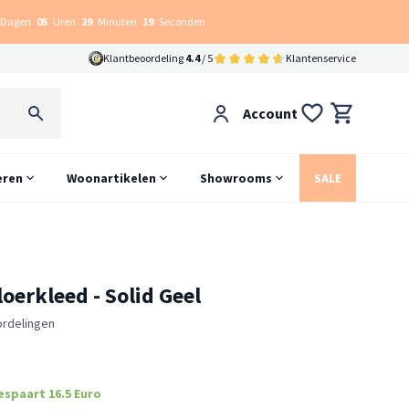
Dagen
05
Uren
29
Minuten
18
Seconden
Klantbeoordeling
4.4
/ 5
Klantenservice
Account
eren
Woonartikelen
Showrooms
SALE
oerkleed - Solid Geel
ordelingen
espaart 16.5 Euro