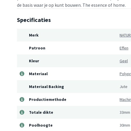
de basis waar je op kunt bouwen. The essence of home.
Specificaties
Merk
NATUR
Patroon
Effen
Kleur
Geel
Materiaal
Polyp
Materiaal Backing
Jute
Productiemethode
Machi
Totale dikte
33mm
Poolhoogte
30mm