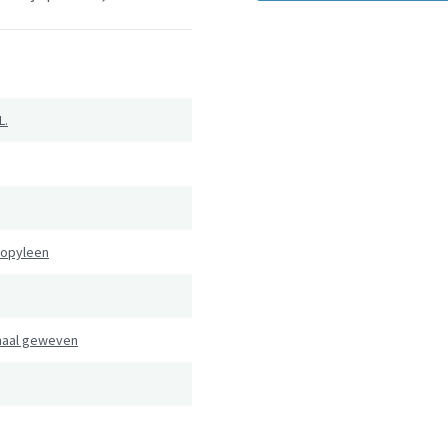
L.
ropyleen
naal geweven