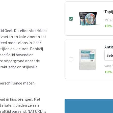
Tapi
29.95
10
% 
 Geel. Dit effen vloerkleed
voeten en kale vloeren tot
leed moeiteloos in ieder
Antis
tijlen en kleuren. Dankzij
leed Solid bovendien
hte ondergrond onder de
vanaf
raktische en stijlvolle
10
% 
 verschillende maten,
oud in huis brengen. Met
erialen, bieden ze een
en altijd passend, NATURL. is