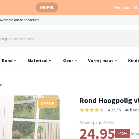
SHOP NU
Nog maar:
04
owrooms om te bezoeken
Rond
Materiaal
Kleur
Vorm / maat
Kind
el
Rond Hoogpolig vl
OP=OP
4.25 / 5
40 beo
Adviesprijs
41.45
24.95
-40%
Je b