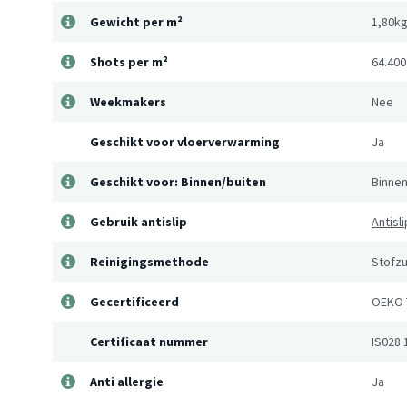
Gewicht per m²
1,80k
Shots per m²
64.400
Weekmakers
Nee
Geschikt voor vloerverwarming
Ja
Geschikt voor: Binnen/buiten
Binne
Gebruik antislip
Antisl
Reinigingsmethode
Stofzu
Gecertificeerd
OEKO-
Certificaat nummer
IS028 
Anti allergie
Ja