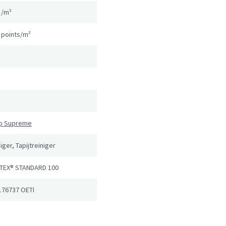
g/m²
 points/m²
n
ip Supreme
iger, Tapijtreiniger
TEX® STANDARD 100
176737 OETI