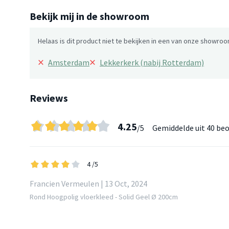
Bekijk mij in de showroom
Helaas is dit product niet te bekijken in een van onze showroo
×
×
Amsterdam
Lekkerkerk (nabij Rotterdam)
Reviews
4.25
/5
Gemiddelde uit
40 beo
4
/5
Francien Vermeulen | 13 Oct, 2024
Rond Hoogpolig vloerkleed - Solid Geel Ø 200cm