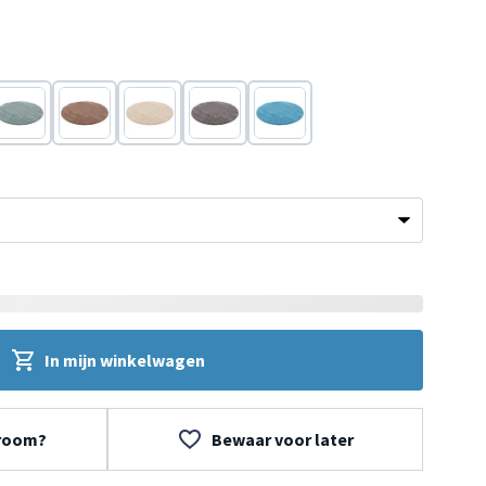
Blauw
Taupe
Crème
Grijs
Turquoise
In mijn winkelwagen
wroom?
Bewaar voor later