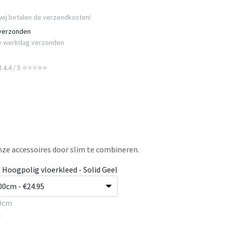
wij betalen de verzendkosten!
 verzonden
e werkdag verzonden
t 4.4 / 5 ⭐⭐⭐⭐⭐
ze accessoires door slim te combineren.
 Hoogpolig vloerkleed - Solid Geel
0cm
5