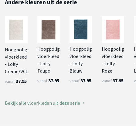
Andere kleuren uit de serie
Hoogpolig
Hoogpolig
Hoogpolig
Hoogpolig
vloerkleed
vloerkleed
vloerkleed
vloerkleed
- Lofty
- Lofty
- Lofty
-
- Lofty
Taupe
Blauw
Roze
L
Creme/Wit
37.95
37.95
37.95
37.95
vanaf
vanaf
vanaf
v
vanaf
Bekijk alle vloerkleden uit deze serie