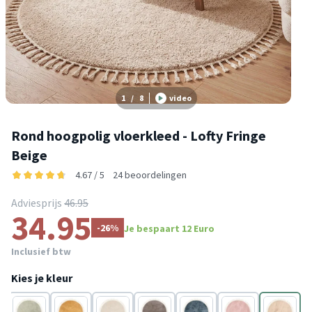
1
/
8
video
Rond hoogpolig vloerkleed - Lofty Fringe
Beige
4.67 / 5
24 beoordelingen
Adviesprijs
46.95
34.95
-26%
Je bespaart 12 Euro
Inclusief btw
Kies je kleur