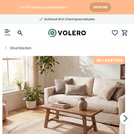
Tot 40% korting op buitenkleden
SHOP NU
Achteraf of in 3 termijnen betalen
menu
Vloerkleden
25% KORTING