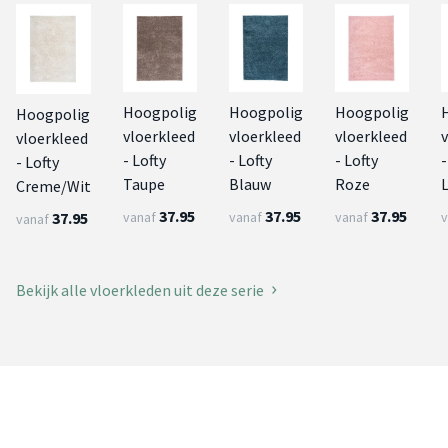
Hoogpolig
Hoogpolig
Hoogpolig
Hoogpolig
vloerkleed
vloerkleed
vloerkleed
vloerkleed
- Lofty
- Lofty
- Lofty
-
- Lofty
Taupe
Blauw
Roze
L
Creme/Wit
37.95
37.95
37.95
37.95
vanaf
vanaf
vanaf
v
vanaf
Bekijk alle vloerkleden uit deze serie