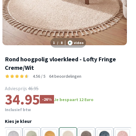
1
/
8
video
Rond hoogpolig vloerkleed - Lofty Fringe
Creme/Wit
4.56 / 5
64 beoordelingen
Adviesprijs
46.95
34.95
-26%
Je bespaart 12 Euro
Inclusief btw
Kies je kleur