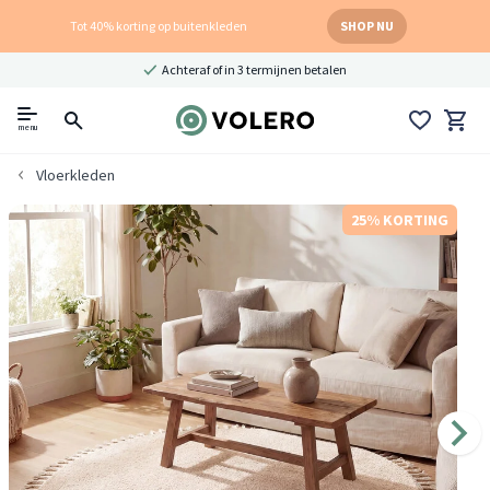
Tot 40% korting op buitenkleden
SHOP NU
Achteraf of in 3 termijnen betalen
menu
Vloerkleden
25% KORTING