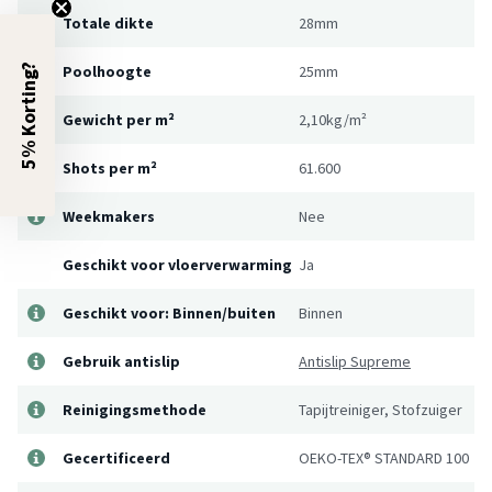
Totale dikte
28mm
Poolhoogte
25mm
5% Korting?
Gewicht per m²
2,10kg/m²
Shots per m²
61.600
Weekmakers
Nee
Geschikt voor vloerverwarming
Ja
Geschikt voor: Binnen/buiten
Binnen
Gebruik antislip
Antislip Supreme
Reinigingsmethode
Tapijtreiniger, Stofzuiger
Gecertificeerd
OEKO-TEX® STANDARD 100