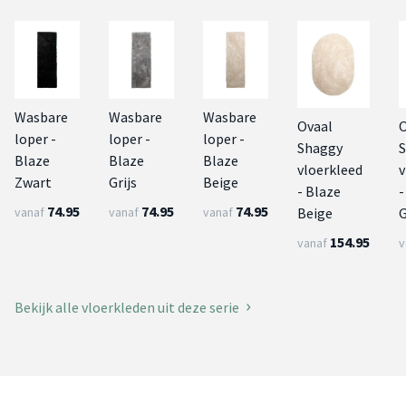
Wasbare
Wasbare
Wasbare
Ovaal
O
loper -
loper -
loper -
Shaggy
Blaze
Blaze
Blaze
vloerkleed
v
Zwart
Grijs
Beige
- Blaze
-
74.95
74.95
74.95
Beige
vanaf
vanaf
vanaf
154.95
vanaf
v
Bekijk alle vloerkleden uit deze serie