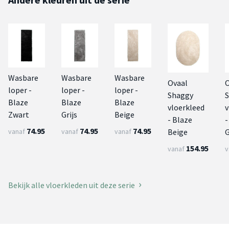
Wasbare
Wasbare
Wasbare
Ovaal
O
loper -
loper -
loper -
Shaggy
Blaze
Blaze
Blaze
vloerkleed
v
Zwart
Grijs
Beige
- Blaze
-
74.95
74.95
74.95
Beige
vanaf
vanaf
vanaf
154.95
vanaf
v
Bekijk alle vloerkleden uit deze serie