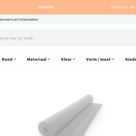
SHOP NU
Nog maar:
05
owrooms om te bezoeken
Rond
Materiaal
Kleur
Vorm / maat
Kind