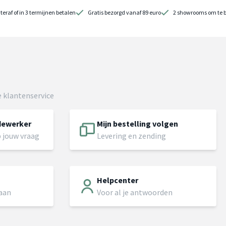
teraf of in 3 termijnen betalen
Gratis bezorgd vanaf 89 euro
2 showrooms om te 
 klantenservice
dewerker
Mijn bestelling volgen
 jouw vraag
Levering en zending
Helpcenter
 aan
Voor al je antwoorden