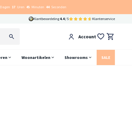
Dagen
17
Uren
45
Minuten
43
Seconden
Klantbeoordeling
4.4
/ 5
Klantenservice
Account
eren
Woonartikelen
Showrooms
SALE