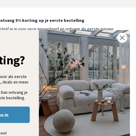
ntvang 5% korting op je eerste bestelling
chrijf je in voor onze nieuwsbrief en ontvang als eerste nieuwe
ooninspiratie, collecties en aanbiedingen
ting?
Aanmelden
hoor als eerste
, deals en meer.
 Dan ontvang je
te bestelling.
nu in
ewel