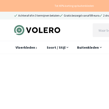
Tot 40% korting op buitenkleden
Achteraf of in 3 termijnen betalen
Gratis bezorgd vanaf 89 euro
2 sh
Vloerkleden
Soort / Stijl
Buitenkleden