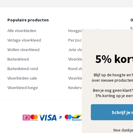
Populaire producten
O
S
Alle vloerkleden
Hoogpolig vloerkleed
w
Vintage vloerkleed
Perzisch tapijt
Wollen vloerkleed
Jute vloerkleed
5% kor
Buitenkleed
Vloerkleed groen
Buitenkleed rond
Rond vloerkleed
Blijf op de hoogte en 
Vloerkleden sale
Vloerkleden outlet
over nieuwe producten
Vloerkleed beige
Kindervloerkleden
Ben je nog geen klant?
5% korting op je eers
Schrijf je 
Nee dankj