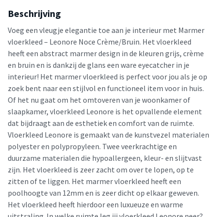
Beschrijving
Voeg een vleugje elegantie toe aan je interieur met Marmer
vloerkleed – Leonore Noce Crème/Bruin. Het vloerkleed
heeft een abstract marmer design in de kleuren grijs, crème
en bruin en is dankzij de glans een ware eyecatcher in je
interieur! Het marmer vloerkleed is perfect voor jou als je op
zoek bent naar een stijlvol en functioneel item voor in huis.
Of het nu gaat om het omtoveren van je woonkamer of
slaapkamer, vloerkleed Leonore is het opvallende element
dat bijdraagt aan de esthetiek en comfort van de ruimte.
Vloerkleed Leonore is gemaakt van de kunstvezel materialen
polyester en polypropyleen. Twee veerkrachtige en
duurzame materialen die hypoallergeen, kleur- en slijtvast
zijn. Het vloerkleed is zeer zacht om over te lopen, op te
zitten of te liggen. Het marmer vloerkleed heeft een
poolhoogte van 12mm en is zeer dicht op elkaar geweven.
Het vloerkleed heeft hierdoor een luxueuze en warme
uitstraling. In welke ruimte leg jij vloerkleed Leonore neer?