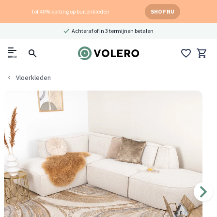
Tot 40% korting op buitenkleden
SHOP NU
Achteraf of in 3 termijnen betalen
menu
Vloerkleden