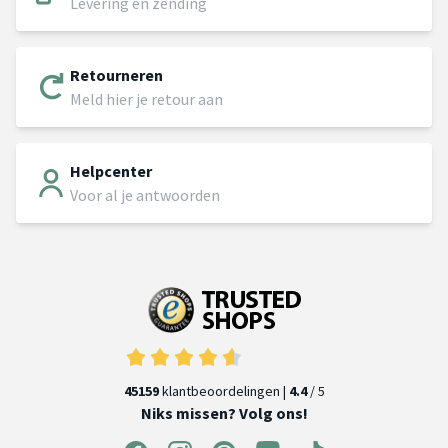
Levering en zending
Retourneren
Meld hier je retour aan
Helpcenter
Voor al je antwoorden
45159
klantbeoordelingen |
4.4
/ 5
Niks missen? Volg ons!