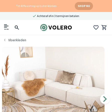
Tot 40% korting op buitenkleden
SHOP NU
Achteraf of in 3 termijnen betalen
menu
Vloerkleden