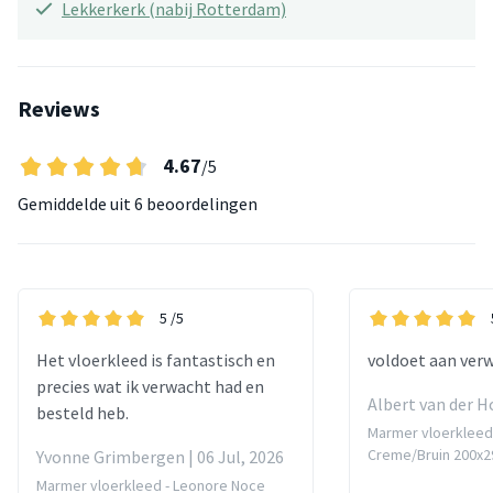
Lekkerkerk (nabij Rotterdam)
Reviews
4.67
/5
Gemiddelde uit
6 beoordelingen
5
/5
Het vloerkleed is fantastisch en
voldoet aan ver
precies wat ik verwacht had en
Albert van der Ho
besteld heb.
Marmer vloerkleed
Creme/Bruin 200x
Yvonne Grimbergen | 06 Jul, 2026
Marmer vloerkleed - Leonore Noce