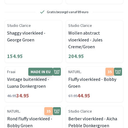
Gratis bezorgd vanaf 89 euro
Studio Clarice
Studio Clarice
Shaggy vloerkleed -
Wollen abstract
George Groen
vloerkleed - Jules
Creme/Groen
154.95
204.95
Fraai
MADE IN EU
NATURL.
35
Vintage buitenkleed -
Fluffy vloerkleed - Bobby
Luana Donkergroen
Groen
34.95
44.95
46.95
67.95
NATURL.
35
Studio Clarice
Rond fluffy vloerkleed -
Berber vloerkleed - Aicha
Bobby Groen
Pebble Donkergroen