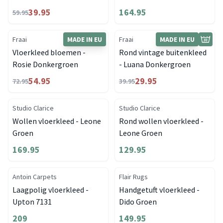
39.95
164.95
59.95
Fraai
MADE IN EU
Fraai
MADE IN EU
Vloerkleed bloemen -
Rond vintage buitenkleed
Rosie Donkergroen
- Luana Donkergroen
54.95
29.95
72.95
39.95
Studio Clarice
Studio Clarice
Wollen vloerkleed - Leone
Rond wollen vloerkleed -
Groen
Leone Groen
169.95
129.95
Antoin Carpets
Flair Rugs
Laagpolig vloerkleed -
Handgetuft vloerkleed -
Upton 7131
Dido Groen
209
149.95