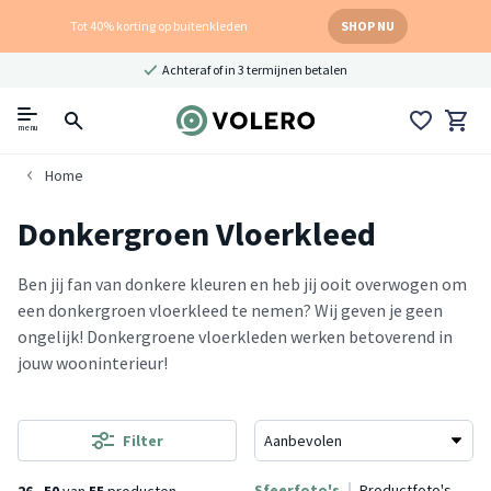
Tot 40% korting op buitenkleden
SHOP NU
Achteraf of in 3 termijnen betalen
menu
Home
Donkergroen Vloerkleed
Ben jij fan van donkere kleuren en heb jij ooit overwogen om
een donkergroen vloerkleed te nemen? Wij geven je geen
ongelijk! Donkergroene vloerkleden werken betoverend in
jouw wooninterieur!
Filter
Sfeerfoto's
Productfoto's