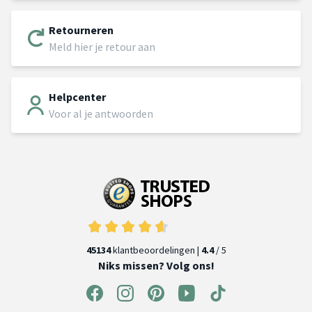
Retourneren
Meld hier je retour aan
Helpcenter
Voor al je antwoorden
45134
klantbeoordelingen |
4.4
/ 5
Niks missen? Volg ons!