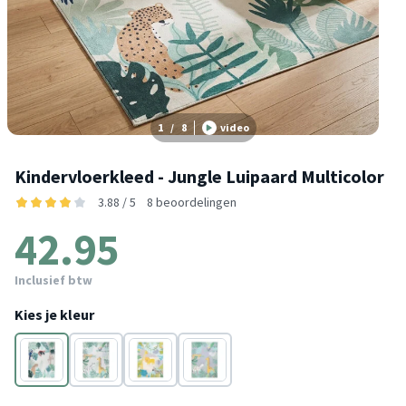
1
/
8
video
Kindervloerkleed - Jungle Luipaard Multicolor
3.88 / 5
8 beoordelingen
42.95
Inclusief btw
Kies je kleur
Multicolor
Beige
Multicolor
Multicolor