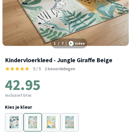
1
/
7
video
Kindervloerkleed - Jungle Giraffe Beige
5 / 5
2 beoordelingen
42.95
Inclusief btw
Kies je kleur
Multicolor
Beige
Multicolor
Multicolor