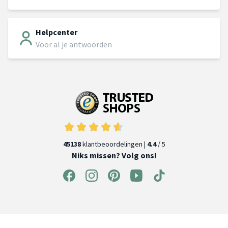
Helpcenter
Voor al je antwoorden
45138
klantbeoordelingen |
4.4
/ 5
Niks missen? Volg ons!