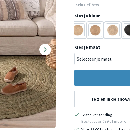
Inclusief btw
Kies je kleur
Bruin
Bruin
Bruin
Zw
Kies je maat
Te zien in de sho
Gratis verzending
Bestel voor €89 of meer en 
Voor 23:00 besteld = direct