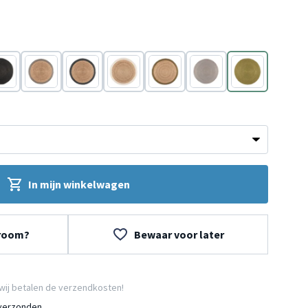
art
Grijs
Zwart
Wit
Groen
Grijs
Groen
In mijn winkelwagen
wroom?
Bewaar voor later
wij betalen de verzendkosten!
 verzonden