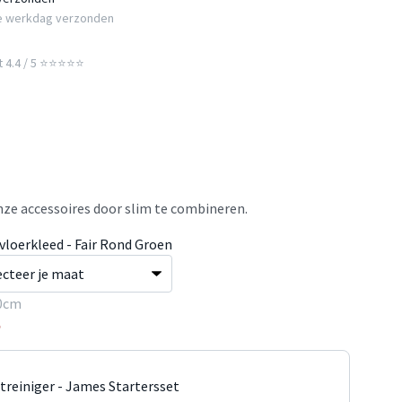
e werkdag verzonden
t 4.4 / 5 ⭐⭐⭐⭐⭐
ze accessoires door slim te combineren.
vloerkleed - Fair Rond Groen
0cm
5
jtreiniger - James Startersset