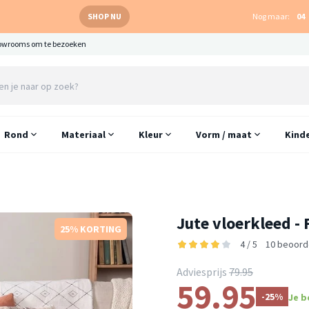
SHOP NU
Nog maar:
04
owrooms om te bezoeken
Rond
Materiaal
Kleur
Vorm / maat
Kind
Jute vloerkleed -
25% KORTING
4 / 5
10 beoord
Adviesprijs
79.95
59.95
-25%
Je b