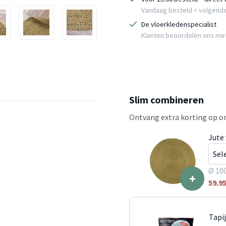
Vandaag besteld = volgend
De vloerkledenspecialist
Klanten beoordelen ons me
Slim combineren
Ontvang extra korting op on
Jute 
Ø 10
+
59.9
Tapi