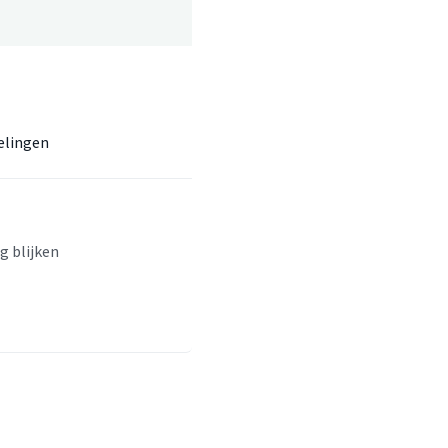
elingen
g blijken