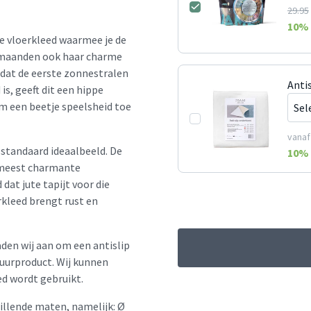
29.95
10
% 
te vloerkleed waarmee je de
ermaanden ook haar charme
dat de eerste zonnestralen
Anti
is, geeft dit een hippe
rm een beetje speelsheid toe
vanaf
t standaard ideaalbeeld. De
10
% 
e meest charmante
 dat jute tapijt voor die
erkleed brengt rust en
aden wij aan om een antislip
tuurproduct. Wij kunnen
ed wordt gebruikt.
hillende maten, namelijk: Ø