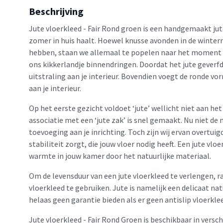
Beschrijving
Jute vloerkleed - Fair Rond groen is een handgemaakt ju
zomer in huis haalt. Hoewel knusse avonden in de wint
hebben, staan we allemaal te popelen naar het moment 
ons kikkerlandje binnendringen. Doordat het jute geverfd 
uitstraling aan je interieur. Bovendien voegt de ronde vo
aan je interieur.
Op het eerste gezicht voldoet ‘jute’ wellicht niet aan he
associatie met een ‘jute zak’ is snel gemaakt. Nu niet d
toevoeging aan je inrichting. Toch zijn wij ervan overtuigd
stabiliteit zorgt, die jouw vloer nodig heeft. Een jute vlo
warmte in jouw kamer door het natuurlijke materiaal.
Om de levensduur van een jute vloerkleed te verlengen, r
vloerkleed te gebruiken. Jute is namelijk een delicaat na
helaas geen garantie bieden als er geen antislip vloerkle
Jute vloerkleed - Fair Rond Groen is beschikbaar in versc