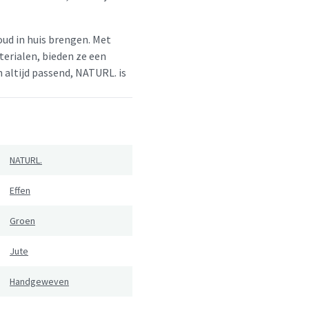
oud in huis brengen. Met
erialen, bieden ze een
en altijd passend, NATURL. is
NATURL.
Effen
Groen
Jute
Handgeweven