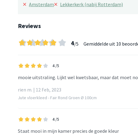
×
×
Amsterdam
Lekkerkerk (nabij Rotterdam)
Reviews
4
/5
Gemiddelde uit
10 beoord
4
/5
mooie uitstraling. Lijkt wel kwetsbaar, maar dat moet no
rien m. | 12 Feb, 2023
Jute vloerkleed - Fair Rond Groen Ø 100cm
4
/5
Staat mooi in mijn kamer precies de goede kleur