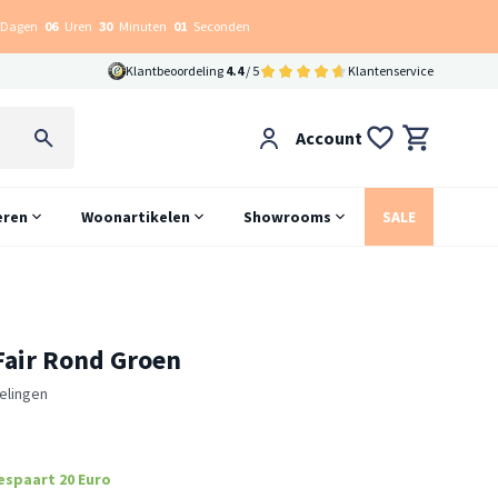
Dagen
06
Uren
30
Minuten
00
Seconden
Klantbeoordeling
4.4
/ 5
Klantenservice
Account
eren
Woonartikelen
Showrooms
SALE
 Fair Rond Groen
elingen
espaart 20 Euro