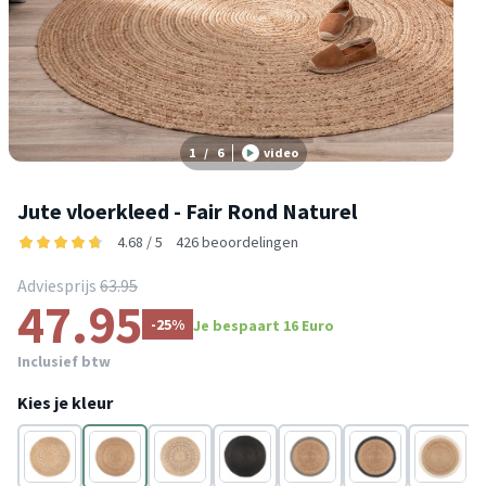
1
/
6
video
Jute vloerkleed - Fair Rond Naturel
4.68 / 5
426 beoordelingen
Adviesprijs
63.95
47.95
-25%
Je bespaart 16 Euro
Inclusief btw
Kies je kleur