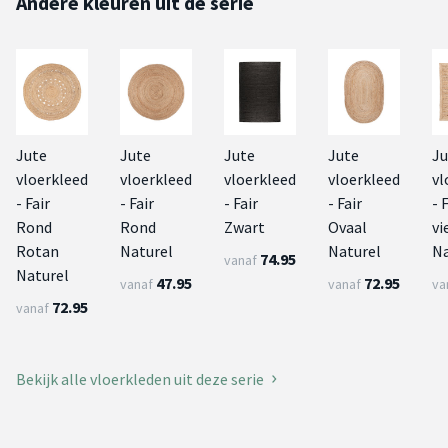
Andere kleuren uit de serie
Jute
Jute
Jute
Jute
Ju
vloerkleed
vloerkleed
vloerkleed
vloerkleed
vl
- Fair
- Fair
- Fair
- Fair
- 
Rond
Rond
Zwart
Ovaal
vi
Rotan
Naturel
Naturel
Na
74.95
vanaf
Naturel
47.95
72.95
vanaf
vanaf
va
72.95
vanaf
Bekijk alle vloerkleden uit deze serie