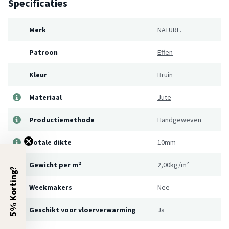
Specificaties
Merk
NATURL.
Patroon
Effen
Kleur
Bruin
Materiaal
Jute
Productiemethode
Handgeweven
Totale dikte
10mm
Gewicht per m²
2,00kg/m²
5% Korting?
Weekmakers
Nee
Geschikt voor vloerverwarming
Ja