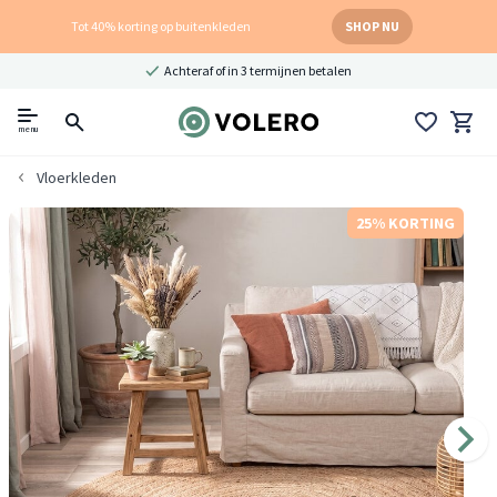
Tot 40% korting op buitenkleden
SHOP NU
Achteraf of in 3 termijnen betalen
menu
Vloerkleden
25% KORTING