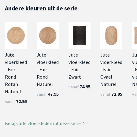
Andere kleuren uit de serie
Jute
Jute
Jute
Jute
Ju
vloerkleed
vloerkleed
vloerkleed
vloerkleed
vl
- Fair
- Fair
- Fair
- Fair
- 
Rond
Rond
Zwart
Ovaal
vi
Rotan
Naturel
Naturel
Na
74.95
vanaf
Naturel
47.95
72.95
vanaf
vanaf
va
72.95
vanaf
Bekijk alle vloerkleden uit deze serie