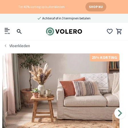
Tot 40% korting op buitenkleden
SHOP NU
Achteraf of in 3 termijnen betalen
menu
Vloerkleden
25% KORTING