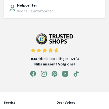
Helpcenter
Voor al je antwoorden
45157
klantbeoordelingen |
4.4
/ 5
Niks missen? Volg ons!
Service
Over Volero