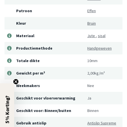
Patroon
Effen
Kleur
Bruin
Materiaal
Jute
,
sisal
Productiemethode
Handgeweven
Totale dikte
10mm
Gewicht per m²
2,00kg/m²
Weekmakers
Nee
5% Korting?
Geschikt voor vloerverwarming
Ja
Geschikt voor: Binnen/buiten
Binnen
Gebruik antislip
Antislip Supreme