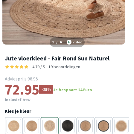
1
/
6
video
Jute vloerkleed - Fair Rond Sun Naturel
4.79 / 5
19 beoordelingen
Adviesprijs
96.95
72.95
-25%
Je bespaart 24 Euro
Inclusief btw
Kies je kleur