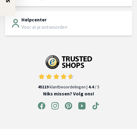
Helpcenter
Voor al je antwoorden
45119
klantbeoordelingen |
4.4
/ 5
Niks missen? Volg ons!