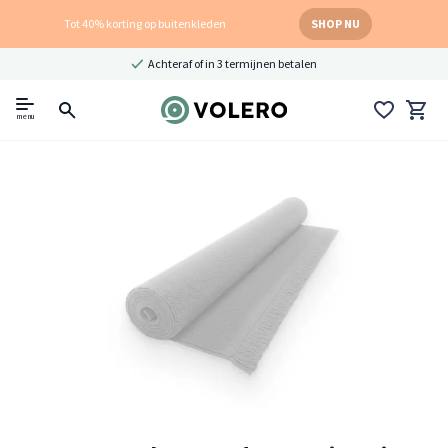
Tot 40% korting op buitenkleden
SHOP NU
Achteraf of in 3 termijnen betalen
menu