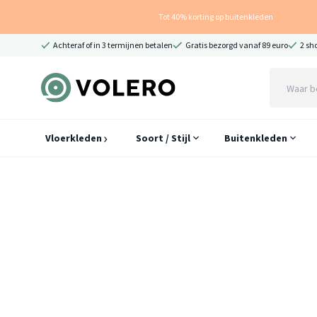
Tot 40% korting op buitenkleden
Achteraf of in 3 termijnen betalen
Gratis bezorgd vanaf 89 euro
2 sh
Vloerkleden
Soort / Stijl
Buitenkleden