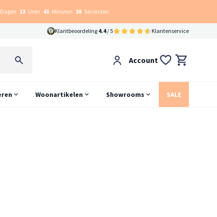
Dagen
13
Uren
43
Minuten
38
Seconden
Klantbeoordeling
4.4
/ 5
Klantenservice
Account
eren
Woonartikelen
Showrooms
SALE