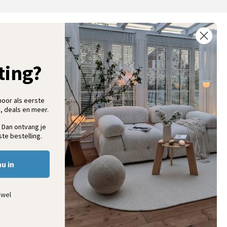
ntvang 5% korting op je eerste bestelling
chrijf je in voor onze nieuwsbrief en ontvang als eerste nieuwe
ooninspiratie, collecties en aanbiedingen
ting?
hoor als eerste
, deals en meer.
Aanmelden
 Dan ontvang je
te bestelling.
nu in
ewel