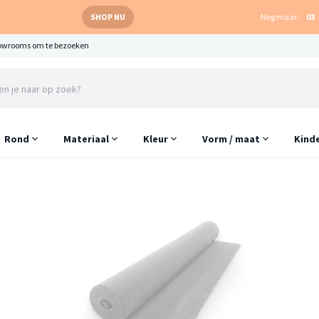
SHOP NU
Nog maar:
03
owrooms om te bezoeken
Rond
Materiaal
Kleur
Vorm / maat
Kind