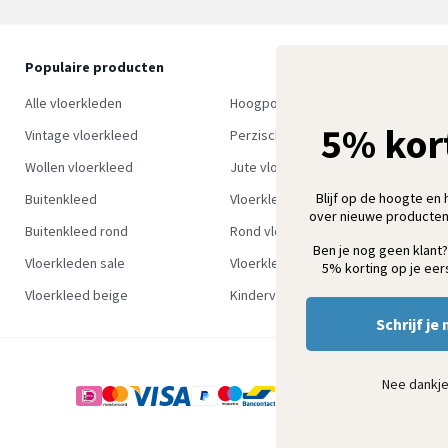
Populaire producten
O
S
Alle vloerkleden
Hoogpolig vloerkleed
w
5% kor
Vintage vloerkleed
Perzisch tapijt
Wollen vloerkleed
Jute vloerkleed
Blijf op de hoogte en 
Buitenkleed
Vloerkleed groen
over nieuwe producten
Buitenkleed rond
Rond vloerkleed
Ben je nog geen klant?
Vloerkleden sale
Vloerkleden outlet
5% korting op je eers
Vloerkleed beige
Kindervloerkleden
Schrijf je 
Nee dankj