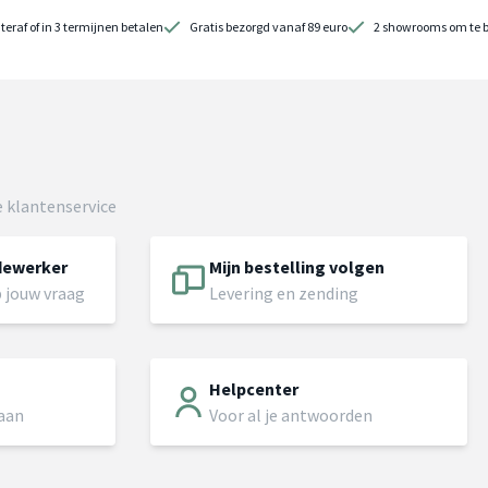
teraf of in 3 termijnen betalen
Gratis bezorgd vanaf 89 euro
2 showrooms om te 
 klantenservice
dewerker
Mijn bestelling volgen
 jouw vraag
Levering en zending
Helpcenter
 aan
Voor al je antwoorden