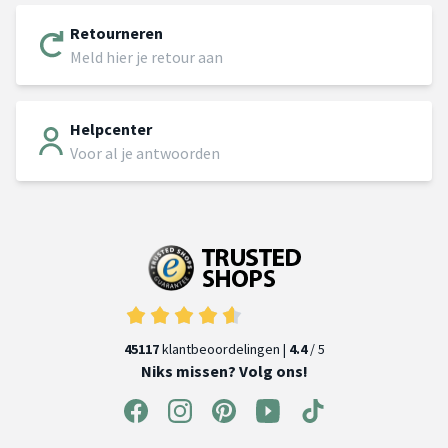
Retourneren
Meld hier je retour aan
Helpcenter
Voor al je antwoorden
45117
klantbeoordelingen |
4.4
/ 5
Niks missen? Volg ons!