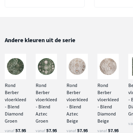
Andere kleuren uit de serie
Rond
Rond
Rond
Rond
Be
Berber
Berber
Berber
Berber
vl
vloerkleed
vloerkleed
vloerkleed
vloerkleed
- 
- Blend
- Blend
- Blend
- Blend
D
Diamond
Aztec
Aztec
Diamond
G
Groen
Groen
Beige
Beige
va
57.95
57.95
57.95
57.95
vanaf
vanaf
vanaf
vanaf