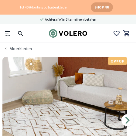
Tot 40% korting op buitenkleden
SHOP NU
Achteraf of in 3 termijnen betalen
menu
Vloerkleden
OP=OP