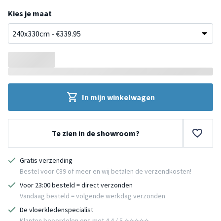
Groen
Groen
Beige
Beige
Oranje
Oranje
Crème
Kies je maat
In mijn winkelwagen
Te zien in de showroom?
Gratis verzending
Bestel voor €89 of meer en wij betalen de verzendkosten!
Voor 23:00 besteld = direct verzonden
Vandaag besteld = volgende werkdag verzonden
De vloerkledenspecialist
Klanten beoordelen ons met 4.4 / 5 ⭐⭐⭐⭐⭐