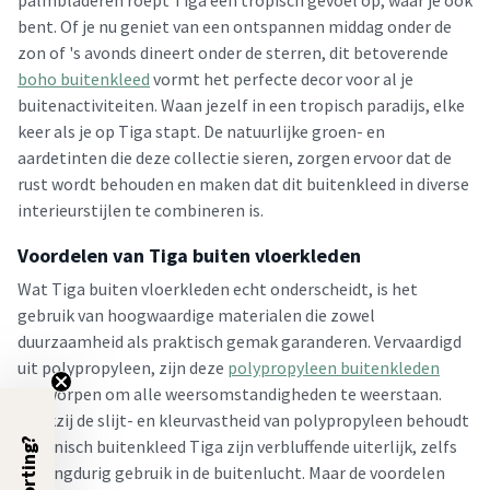
palmbladeren roept Tiga een tropisch gevoel op, waar je ook
bent. Of je nu geniet van een ontspannen middag onder de
zon of 's avonds dineert onder de sterren, dit betoverende
boho buitenkleed
vormt het perfecte decor voor al je
buitenactiviteiten. Waan jezelf in een tropisch paradijs, elke
keer als je op Tiga stapt. De natuurlijke groen- en
aardetinten die deze collectie sieren, zorgen ervoor dat de
rust wordt behouden en maken dat dit buitenkleed in diverse
interieurstijlen te combineren is.
Voordelen van Tiga buiten vloerkleden
Wat Tiga buiten vloerkleden echt onderscheidt, is het
gebruik van hoogwaardige materialen die zowel
duurzaamheid als praktisch gemak garanderen. Vervaardigd
uit polypropyleen, zijn deze
polypropyleen buitenkleden
ontworpen om alle weersomstandigheden te weerstaan.
Dankzij de slijt- en kleurvastheid van polypropyleen behoudt
5% Korting?
botanisch buitenkleed Tiga zijn verbluffende uiterlijk, zelfs
na langdurig gebruik in de buitenlucht. Maar de voordelen