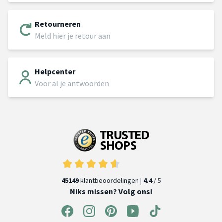
Retourneren
Meld hier je retour aan
Helpcenter
Voor al je antwoorden
45149
klantbeoordelingen |
4.4
/ 5
Niks missen? Volg ons!