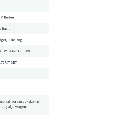
 & Buiten
ip Basic
iger, Tuinslang
TEX® STANDARD 100
176737 OETI
urstaal hiervan bekijken in
aag al je vragen.