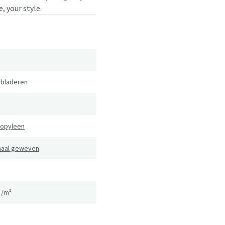
, your style.
,
bladeren
ropyleen
naal geweven
g/m²