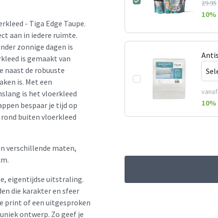
29.95
10
% 
erkleed - Tiga Edge Taupe.
ct aan in iedere ruimte.
inder zonnige dagen is
Antis
rkleed is gemaakt van
ie naast de robuuste
ken is. Met een
vanaf
nslang is het vloerkleed
10
% 
ppen bespaar je tijd op
 rond buiten vloerkleed
in verschillende maten,
cm.
e, eigentijdse uitstraling.
en die karakter en sfeer
le print of een uitgesproken
 uniek ontwerp. Zo geef je