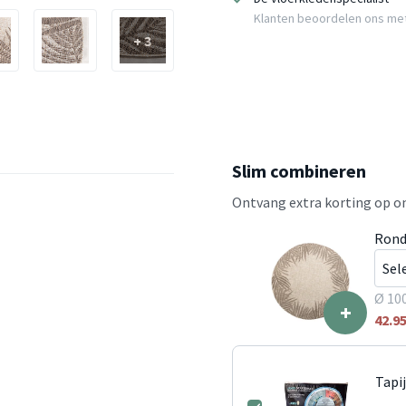
Klanten beoordelen ons me
+ 3
Slim combineren
Ontvang extra korting op on
Rond
Ø 10
+
42.9
Tapi