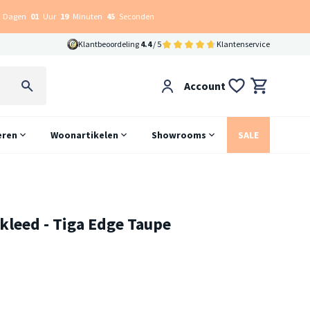
Dagen
01
Uur
19
Minuten
43
Seconden
Klantbeoordeling
4.4
/ 5
Klantenservice
Account
eren
Woonartikelen
Showrooms
SALE
kleed - Tiga Edge Taupe