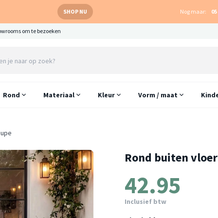
SHOP NU
Nog maar:
05
owrooms om te bezoeken
Rond
Materiaal
Kleur
Vorm / maat
Kind
aupe
Rond buiten vloer
42.95
Inclusief btw