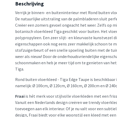
Beschrijving
Verrijk je binnen- en buiteninterieur met Rond buiten vlo
De natuurlijke uitstraling van de palmbladeren sluit perfe
Creëer een zomers gevoel ongeacht het weer. Zelfs op m
botanisch vloerkleed Tiga geschikt voor buiten. Het vloe
polypropyleen. Een zeer slijt- en kleurvaste kunstvezel d
eigenschappen ook nog eens zeer makkelijk schoon te ma
stofzuigerbeurt of een snelle spoeling buiten met de tui
weer als nieuw! Door de onderhoudsvriendelijke eigenscha
schoonmaken en heb je meer tijd om te genieten van het
Tiga.
Rond buiten vloerkleed - Tiga Edge Taupe is beschikbaar 
namelijk: Ø 100cm, Ø 120cm, Ø 160cm, Ø 200cm en Ø 240
Fraai
is hét merk voor stijlvolle vloerkleden met een friss
Vanuit een Nederlands design creëren we trendy vloerkled
toevoegen aan elk interieur. Of je nu valt voor een subtie
design, Fraai biedt voor elke woonstijl een kleed met een