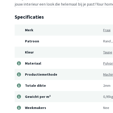
jouw interieur een look die helemaal bij je past! Your home
Specificaties
Merk
Fraai
Patroon
Rand
Kleur
Taupe
Materiaal
Polyp
Productiemethode
Machi
Totale dikte
2mm
Gewicht per m²
0,95k
Weekmakers
Nee