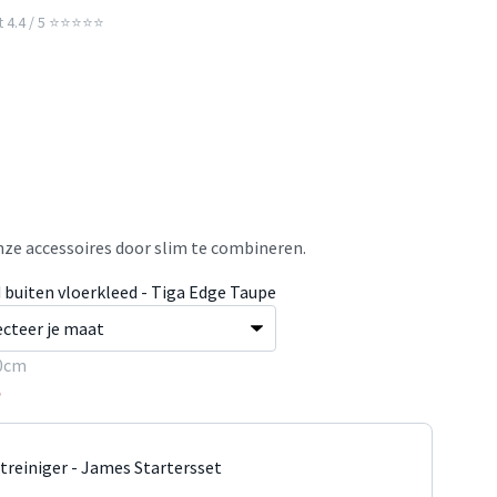
t 4.4 / 5 ⭐⭐⭐⭐⭐
ze accessoires door slim te combineren.
 buiten vloerkleed - Tiga Edge Taupe
0cm
5
jtreiniger - James Startersset