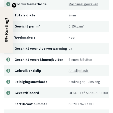
Productiemethode
Machinaal geweven
Totale dikte
2mm
5% Korting?
Gewicht per m²
0,95kg/m²
Weekmakers
Nee
Geschikt voor vloerverwarming
Ja
Geschikt voor: Binnen/buiten
Binnen & Buiten
Gebruik antislip
Antislip Basic
Reinigingsmethode
Stofzuiger, Tuinslang
Gecertificeerd
OEKO-TEX® STANDARD 100
Certificaat nummer
IS028 176737 OETI