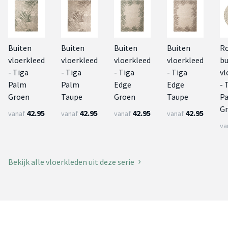
Buiten
Buiten
Buiten
Buiten
R
vloerkleed
vloerkleed
vloerkleed
vloerkleed
bu
- Tiga
- Tiga
- Tiga
- Tiga
vl
Palm
Palm
Edge
Edge
- 
Groen
Taupe
Groen
Taupe
P
G
42.95
42.95
42.95
42.95
vanaf
vanaf
vanaf
vanaf
va
Bekijk alle vloerkleden uit deze serie