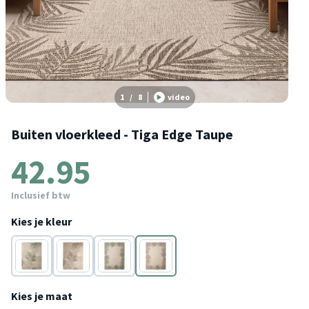
1
/
8
video
Buiten vloerkleed - Tiga Edge Taupe
42.95
Inclusief btw
Kies je kleur
Groen
Taupe
Groen
Taupe
Kies je maat